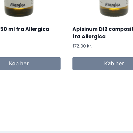
 50 ml fra Allergica
Apisinum D12 composit
fra Allergica
172.00
kr.
Køb her
Køb her