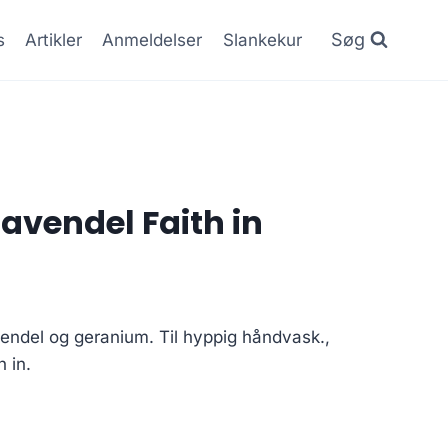
Søg
s
Artikler
Anmeldelser
Slankekur
vendel Faith in
Den
e
ktuelle
ndel og geranium. Til hyppig håndvask.,
ris
 in.
r:
3.95 kr..