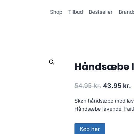
Shop
Tilbud
Bestseller
Brand
Håndsæbe la
Den
54.95
kr.
43.95
kr.
oprindelig
a
Skøn håndsæbe med lave
pris
p
Håndsæbe lavendel Faith
var:
e
54.95 kr..
4
Køb her