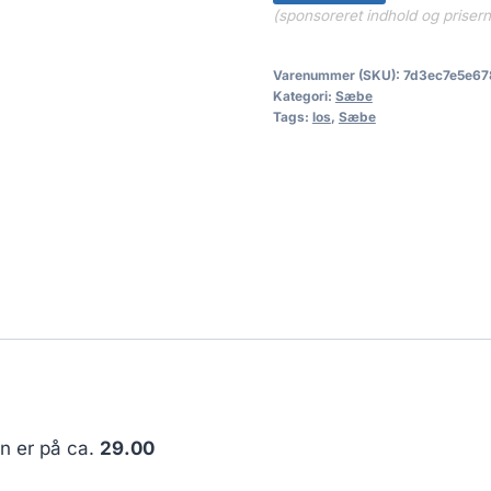
(sponsoreret indhold og priser
Varenummer (SKU):
7d3ec7e5e67
Kategori:
Sæbe
Tags:
los
,
Sæbe
en er på ca.
29.00