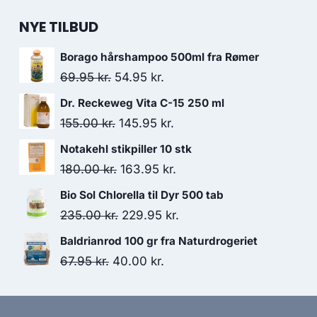
NYE TILBUD
Borago hårshampoo 500ml fra Rømer
Den
Den
69.95
kr.
54.95
kr.
oprindelige
aktuelle
Dr. Reckeweg Vita C-15 250 ml
pris
pris
Den
Den
155.00
kr.
145.95
kr.
var:
er:
oprindelige
aktuelle
Notakehl stikpiller 10 stk
69.95 kr..
54.95 kr..
pris
pris
Den
Den
180.00
kr.
163.95
kr.
var:
er:
oprindelige
aktuelle
Bio Sol Chlorella til Dyr 500 tab
155.00 kr..
145.95 kr..
pris
pris
Den
Den
235.00
kr.
229.95
kr.
var:
er:
oprindelige
aktuelle
Baldrianrod 100 gr fra Naturdrogeriet
180.00 kr..
163.95 kr..
pris
pris
Den
Den
67.95
kr.
40.00
kr.
var:
er:
oprindelige
aktuelle
235.00 kr..
229.95 kr..
pris
pris