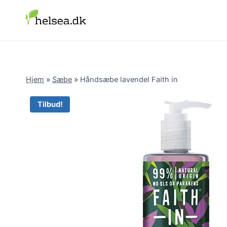
Skip
to
content
Hjem
»
Sæbe
»
Håndsæbe lavendel Faith in
Tilbud!