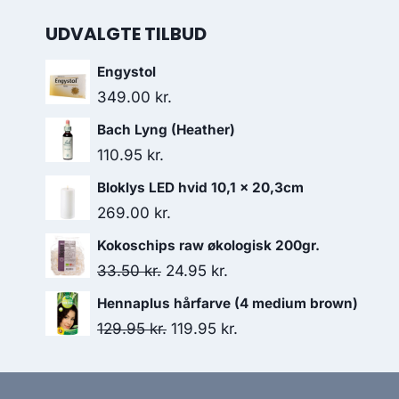
UDVALGTE TILBUD
Engystol
349.00
kr.
Bach Lyng (Heather)
110.95
kr.
Bloklys LED hvid 10,1 x 20,3cm
269.00
kr.
Kokoschips raw økologisk 200gr.
Den
Den
33.50
kr.
24.95
kr.
oprindelige
aktuelle
Hennaplus hårfarve (4 medium brown)
pris
pris
Den
Den
129.95
kr.
119.95
kr.
var:
er:
oprindelige
aktuelle
33.50 kr..
24.95 kr..
pris
pris