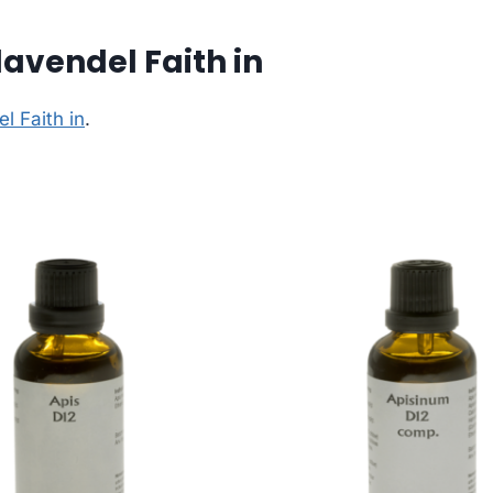
avendel Faith in
 Faith in
.