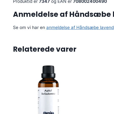
Produktid er
7347
og EAN er
708002400490
Anmeldelse af Håndsæbe l
Se om vi har en
anmeldelse af Håndsæbe lavendel
Relaterede varer