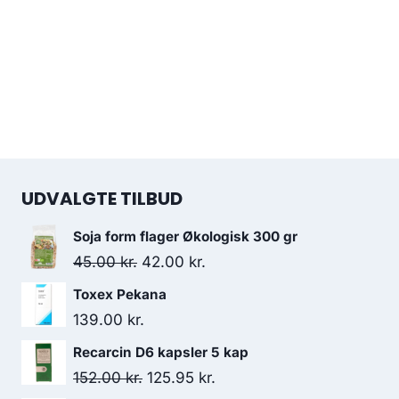
UDVALGTE TILBUD
Soja form flager Økologisk 300 gr
Den
Den
45.00
kr.
42.00
kr.
oprindelige
aktuelle
Toxex Pekana
pris
pris
139.00
kr.
var:
er:
Recarcin D6 kapsler 5 kap
45.00 kr..
42.00 kr..
Den
Den
152.00
kr.
125.95
kr.