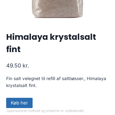
Himalaya krystalsalt
fint
49.50
kr.
Fin salt velegnet til refill af saltbøsser., Himalaya
krystalsalt fint.
Køb her
(sponsoreret indhold og priserne er vejledende)