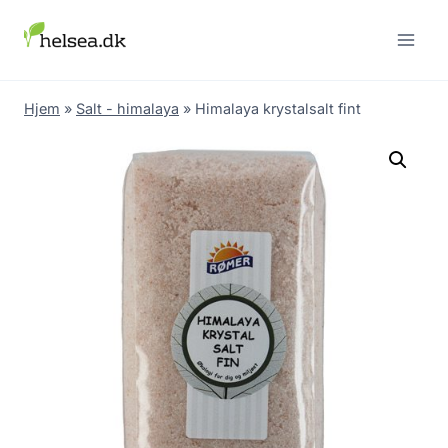
Skip
to
content
Hjem
»
Salt - himalaya
»
Himalaya krystalsalt fint