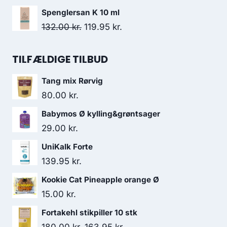
var:
er:
oprindelige
aktuelle
Spenglersan K 10 ml
276.00 kr..
247.95 kr..
pris
pris
Den
Den
132.00
kr.
119.95
kr.
var:
er:
oprindelige
aktuelle
138.00 kr..
130.95 kr..
pris
pris
TILFÆLDIGE TILBUD
var:
er:
Tang mix Rørvig
132.00 kr..
119.95 kr..
80.00
kr.
Babymos Ø kylling&grøntsager
29.00
kr.
UniKalk Forte
139.95
kr.
Kookie Cat Pineapple orange Ø
15.00
kr.
Fortakehl stikpiller 10 stk
Den
Den