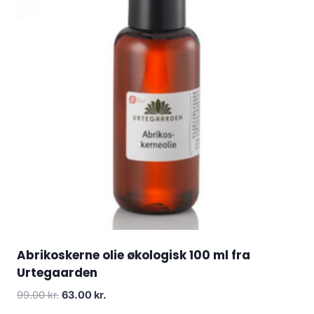
Abrikoskerne olie økologisk 100 ml fra
Urtegaarden
Den
Den
99.00
kr.
63.00
kr.
oprindelige
aktuelle