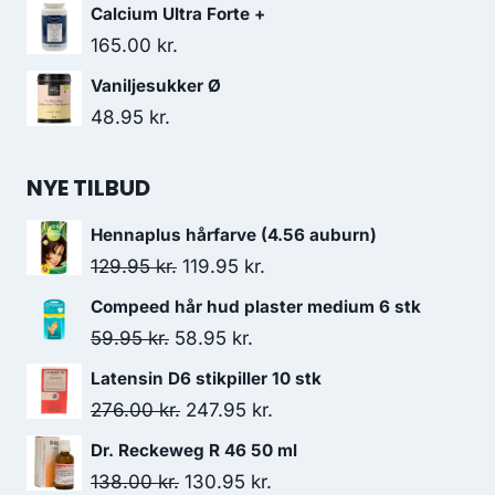
oprindelige
aktuelle
Calcium Ultra Forte +
pris
pris
165.00
kr.
var:
er:
Vaniljesukker Ø
152.00 kr..
125.95 kr..
48.95
kr.
NYE TILBUD
Hennaplus hårfarve (4.56 auburn)
Den
Den
129.95
kr.
119.95
kr.
oprindelige
aktuelle
Compeed hår hud plaster medium 6 stk
pris
pris
Den
Den
59.95
kr.
58.95
kr.
var:
er:
oprindelige
aktuelle
Latensin D6 stikpiller 10 stk
129.95 kr..
119.95 kr..
pris
pris
Den
Den
276.00
kr.
247.95
kr.
var:
er:
oprindelige
aktuelle
Dr. Reckeweg R 46 50 ml
59.95 kr..
58.95 kr..
pris
pris
Den
Den
138.00
kr.
130.95
kr.