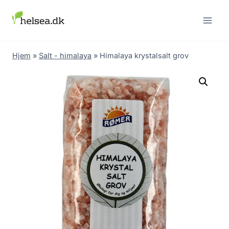
Skip
to
content
Hjem
»
Salt - himalaya
»
Himalaya krystalsalt grov