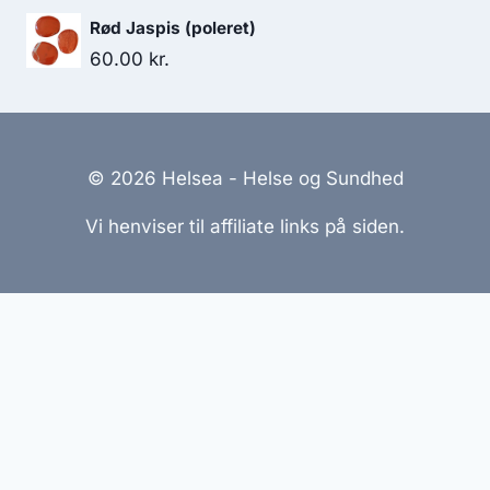
Rød Jaspis (poleret)
60.00
kr.
© 2026 Helsea - Helse og Sundhed
Vi henviser til affiliate links på siden.
Hjemmesider Til Salg
|
Hjemmeside Udvikling
|
Online
Tilbud
Denne side kan være skabt med AI! Indholdet er
genereret med henblik på at informere og inspirere,
men vi anbefaler altid at dobbelttjekke vigtige