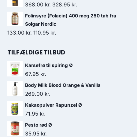
165.00 kr..
126.95 kr..
pris
pris
Den
Den
368.00
kr.
328.95
kr.
var:
er:
oprindelige
aktuelle
Folinsyre (Folacin) 400 mcg 250 tab fra
152.00 kr..
125.95 kr..
pris
pris
Solgar Nordic
var:
er:
Den
Den
133.00
kr.
110.95
kr.
368.00 kr..
328.95 kr..
oprindelige
aktuelle
pris
pris
TILFÆLDIGE TILBUD
var:
er:
Karsefrø til spiring Ø
133.00 kr..
110.95 kr..
67.95
kr.
Body Milk Blood Orange & Vanilla
269.00
kr.
Kakaopulver Rapunzel Ø
71.95
kr.
Pesto rød Ø
35.95
kr.