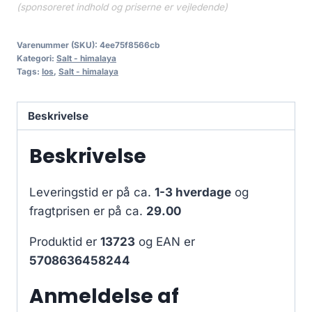
(sponsoreret indhold og priserne er vejledende)
Varenummer (SKU):
4ee75f8566cb
Kategori:
Salt - himalaya
Tags:
los
,
Salt - himalaya
Beskrivelse
Beskrivelse
Leveringstid er på ca.
1-3 hverdage
og
fragtprisen er på ca.
29.00
Produktid er
13723
og EAN er
5708636458244
Anmeldelse af