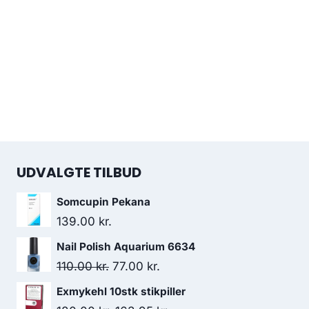
UDVALGTE TILBUD
Somcupin Pekana
139.00
kr.
Nail Polish Aquarium 6634
Den
Den
110.00
kr.
77.00
kr.
oprindelige
aktuelle
Exmykehl 10stk stikpiller
pris
pris