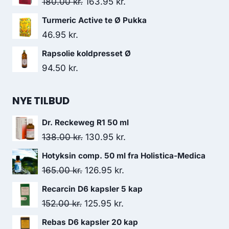
Den
Den
180.00
kr.
163.95
kr.
var:
er:
oprindelige
aktuelle
Turmeric Active te Ø Pukka
110.00 kr..
77.00 kr..
pris
pris
46.95
kr.
var:
er:
Rapsolie koldpresset Ø
180.00 kr..
163.95 kr..
94.50
kr.
NYE TILBUD
Dr. Reckeweg R1 50 ml
Den
Den
138.00
kr.
130.95
kr.
oprindelige
aktuelle
Hotyksin comp. 50 ml fra Holistica-Medica
pris
pris
Den
Den
165.00
kr.
126.95
kr.
var:
er:
oprindelige
aktuelle
Recarcin D6 kapsler 5 kap
138.00 kr..
130.95 kr..
pris
pris
Den
Den
152.00
kr.
125.95
kr.
var:
er:
oprindelige
aktuelle
Rebas D6 kapsler 20 kap