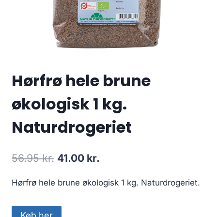
Hørfrø hele brune
økologisk 1 kg.
Naturdrogeriet
Den
Den
56.95
kr.
41.00
kr.
oprindelige
aktuelle
Hørfrø hele brune økologisk 1 kg. Naturdrogeriet.
pris
pris
var:
er:
Køb her