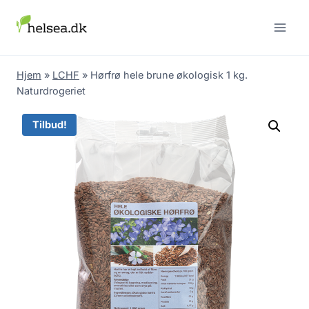
Skip
to
content
Hjem
»
LCHF
»
Hørfrø hele brune økologisk 1 kg.
Naturdrogeriet
Tilbud!