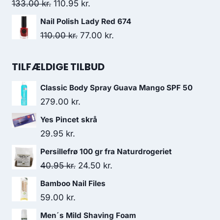
var:
er:
Den
Den
133.00
kr.
110.95
kr.
129.95 kr..
119.95 kr..
oprindelige
aktuelle
Nail Polish Lady Red 674
pris
pris
Den
Den
110.00
kr.
77.00
kr.
var:
er:
oprindelige
aktuelle
133.00 kr..
110.95 kr..
pris
pris
TILFÆLDIGE TILBUD
var:
er:
Classic Body Spray Guava Mango SPF 50
110.00 kr..
77.00 kr..
279.00
kr.
Yes Pincet skrå
29.95
kr.
Persillefrø 100 gr fra Naturdrogeriet
Den
Den
40.95
kr.
24.50
kr.
oprindelige
aktuelle
Bamboo Nail Files
pris
pris
59.00
kr.
var:
er:
Men´s Mild Shaving Foam