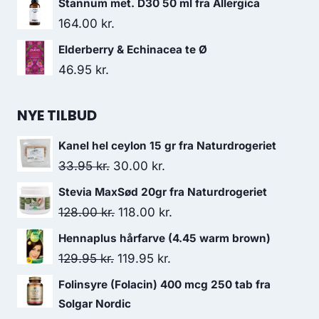
Stannum met. D30 50 ml fra Allergica
164.00
kr.
Elderberry & Echinacea te Ø
46.95
kr.
NYE TILBUD
Kanel hel ceylon 15 gr fra Naturdrogeriet
Den
Den
33.95
kr.
30.00
kr.
oprindelige
aktuelle
Stevia MaxSød 20gr fra Naturdrogeriet
pris
pris
Den
Den
128.00
kr.
118.00
kr.
var:
er:
oprindelige
aktuelle
Hennaplus hårfarve (4.45 warm brown)
33.95 kr..
30.00 kr..
pris
pris
Den
Den
129.95
kr.
119.95
kr.
var:
er:
oprindelige
aktuelle
Folinsyre (Folacin) 400 mcg 250 tab fra
128.00 kr..
118.00 kr..
pris
pris
Solgar Nordic