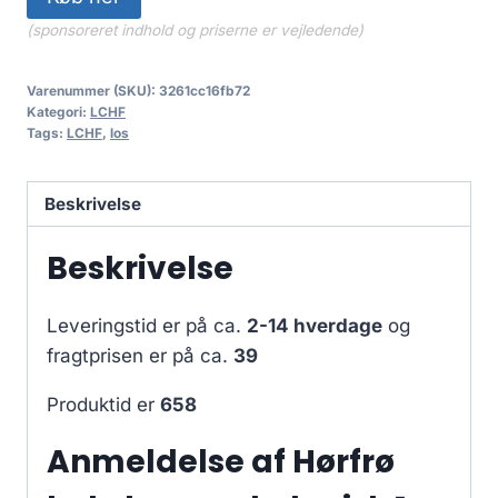
56.95 kr..
41.00 kr..
(sponsoreret indhold og priserne er vejledende)
Varenummer (SKU):
3261cc16fb72
Kategori:
LCHF
Tags:
LCHF
,
los
Beskrivelse
Beskrivelse
Leveringstid er på ca.
2-14 hverdage
og
fragtprisen er på ca.
39
Produktid er
658
Anmeldelse af Hørfrø