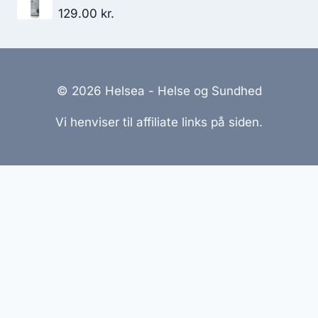
40.95 kr..
24.50 kr..
129.00
kr.
© 2026 Helsea - Helse og Sundhed
Vi henviser til affiliate links på siden.
Hjemmesider Til Salg
|
Hjemmeside Udvikling
|
Online
Tilbud
Denne side kan være skabt med AI! Indholdet er
genereret med henblik på at informere og inspirere,
men vi anbefaler altid at dobbelttjekke vigtige
oplysninger.