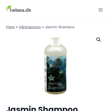
Skip
to
content
Hjem
»
Hårshampoo
»
Jasmin Shampoo
Jasmin Shampoo