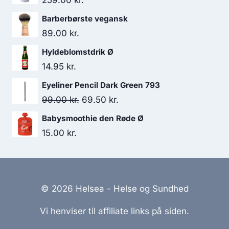
259.00
kr.
Barberbørste vegansk
89.00
kr.
Hyldeblomstdrik Ø
14.95
kr.
Eyeliner Pencil Dark Green 793
Den
Den
99.00
kr.
69.50
kr.
oprindelige
aktuelle
Babysmoothie den Røde Ø
pris
pris
15.00
kr.
var:
er:
99.00 kr..
69.50 kr..
© 2026 Helsea - Helse og Sundhed
Vi henviser til affiliate links på siden.