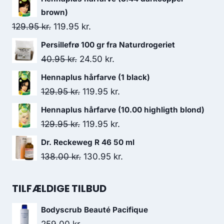
brown)
Den
Den
129.95
kr.
119.95
kr.
oprindelige
aktuelle
Persillefrø 100 gr fra Naturdrogeriet
pris
pris
Den
Den
40.95
kr.
24.50
kr.
var:
er:
oprindelige
aktuelle
Hennaplus hårfarve (1 black)
129.95 kr..
119.95 kr..
pris
pris
Den
Den
129.95
kr.
119.95
kr.
var:
er:
oprindelige
aktuelle
Hennaplus hårfarve (10.00 highligth blond)
40.95 kr..
24.50 kr..
pris
pris
Den
Den
129.95
kr.
119.95
kr.
var:
er:
oprindelige
aktuelle
Dr. Reckeweg R 46 50 ml
129.95 kr..
119.95 kr..
pris
pris
Den
Den
138.00
kr.
130.95
kr.
var:
er:
oprindelige
aktuelle
129.95 kr..
119.95 kr..
pris
pris
TILFÆLDIGE TILBUD
var:
er:
Bodyscrub Beauté Pacifique
138.00 kr..
130.95 kr..