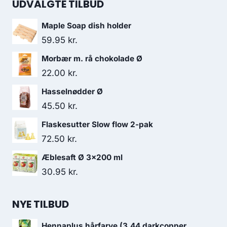
UDVALGTE TILBUD
Maple Soap dish holder
59.95
kr.
Morbær m. rå chokolade Ø
22.00
kr.
Hasselnødder Ø
45.50
kr.
Flaskesutter Slow flow 2-pak
72.50
kr.
Æblesaft Ø 3x200 ml
30.95
kr.
NYE TILBUD
Hennaplus hårfarve (3.44 darkcopper