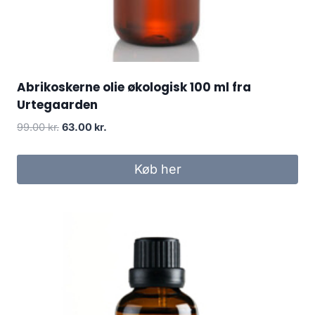
Abrikoskerne olie økologisk 100 ml fra
Urtegaarden
Den
Den
99.00
kr.
63.00
kr.
oprindelige
aktuelle
pris
pris
Køb her
var:
er:
99.00 kr..
63.00 kr..