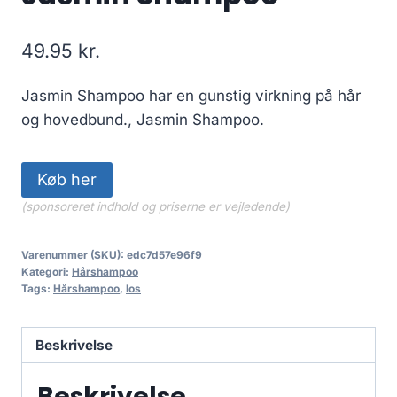
49.95
kr.
Jasmin Shampoo har en gunstig virkning på hår
og hovedbund., Jasmin Shampoo.
Køb her
(sponsoreret indhold og priserne er vejledende)
Varenummer (SKU):
edc7d57e96f9
Kategori:
Hårshampoo
Tags:
Hårshampoo
,
los
Beskrivelse
Beskrivelse