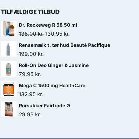
TILFÆLDIGE TILBUD
Dr. Reckeweg R 58 50 ml
Den
Den
138.00
kr.
130.95
kr.
oprindelige
aktuelle
Rensemælk t. tør hud Beauté Pacifique
pris
pris
199.00
kr.
var:
er:
Roll-On Deo Ginger & Jasmine
138.00 kr..
130.95 kr..
79.95
kr.
Mega C 1500 mg HealthCare
132.95
kr.
Rørsukker Fairtrade Ø
29.95
kr.