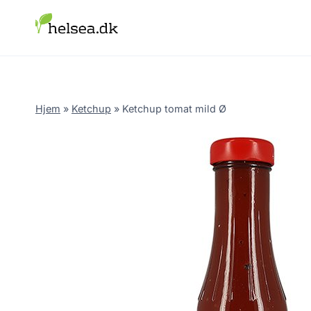
Skip
to
content
Hjem
»
Ketchup
»
Ketchup tomat mild Ø