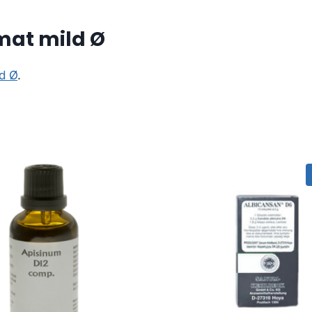
mat mild Ø
d Ø
.