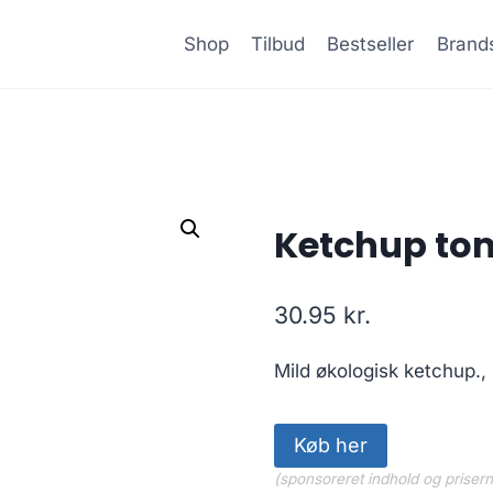
Shop
Tilbud
Bestseller
Brand
Ketchup to
30.95
kr.
Mild økologisk ketchup.,
Køb her
(sponsoreret indhold og priser