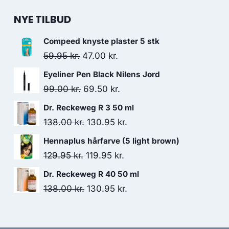
NYE TILBUD
Compeed knyste plaster 5 stk
Den
Den
59.95
kr.
47.00
kr.
oprindelige
aktuelle
Eyeliner Pen Black Nilens Jord
pris
pris
Den
Den
99.00
kr.
69.50
kr.
var:
er:
oprindelige
aktuelle
Dr. Reckeweg R 3 50 ml
59.95 kr..
47.00 kr..
pris
pris
Den
Den
138.00
kr.
130.95
kr.
var:
er:
oprindelige
aktuelle
Hennaplus hårfarve (5 light brown)
99.00 kr..
69.50 kr..
pris
pris
Den
Den
129.95
kr.
119.95
kr.
var:
er:
oprindelige
aktuelle
Dr. Reckeweg R 40 50 ml
138.00 kr..
130.95 kr..
pris
pris
Den
Den
138.00
kr.
130.95
kr.
var:
er:
oprindelige
aktuelle
129.95 kr..
119.95 kr..
pris
pris