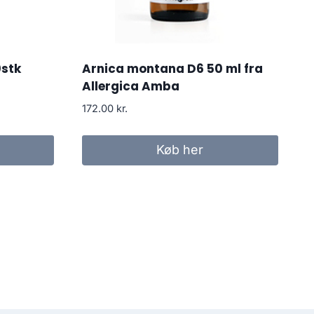
0stk
Arnica montana D6 50 ml fra
Allergica Amba
172.00
kr.
Køb her
.