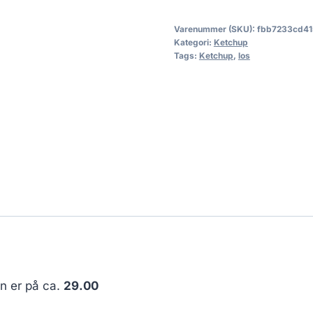
Varenummer (SKU):
fbb7233cd41
Kategori:
Ketchup
Tags:
Ketchup
,
los
en er på ca.
29.00