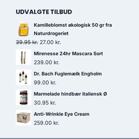
UDVALGTE TILBUD
Kamilleblomst økologisk 50 gr fra
Naturdrogeriet
Den
Den
39.95
kr.
27.00
kr.
oprindelige
aktuelle
Mirenesse 24hr Mascara Sort
pris
pris
239.00
kr.
var:
er:
Dr. Bach Fuglemælk Engholm
39.95 kr..
27.00 kr..
99.00
kr.
Marmelade hindbær italiensk Ø
30.95
kr.
Anti-Wrinkle Eye Cream
259.00
kr.