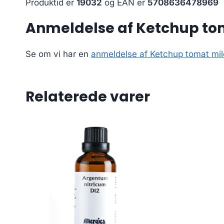
Produktid er
19032
og EAN er
5708636478969
Anmeldelse af Ketchup to
Se om vi har en
anmeldelse af Ketchup tomat mil
Relaterede varer