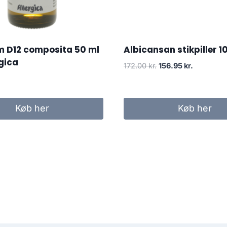
m D12 composita 50 ml
Albicansan stikpiller 1
rgica
Den
Den
172.00
kr.
156.95
kr.
oprindelige
aktuelle
pris
pris
var:
er:
Køb her
Køb her
172.00 kr..
156.95 kr.