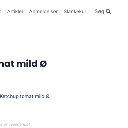
Søg
s
Artikler
Anmeldelser
Slankekur
mat mild Ø
 Ketchup tomat mild Ø.
ne er vejledende)