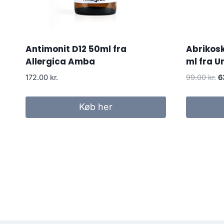
Antimonit D12 50ml fra
Abrikosk
Allergica Amba
ml fra U
D
172.00
kr.
99.00
kr.
6
o
pr
Køb her
va
99