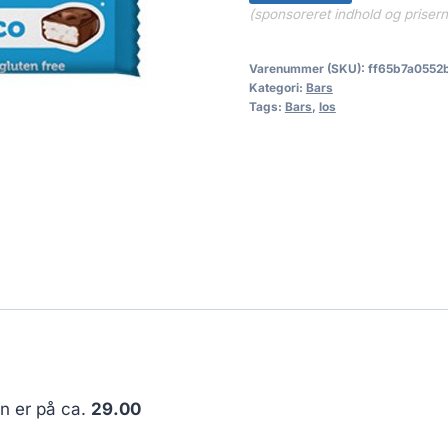
(sponsoreret indhold og priser
Varenummer (SKU):
ff65b7a0552
Kategori:
Bars
Tags:
Bars
,
los
en er på ca.
29.00