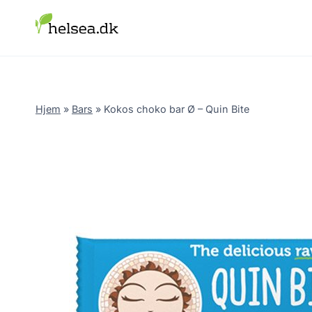
Skip
to
content
Hjem
»
Bars
»
Kokos choko bar Ø – Quin Bite