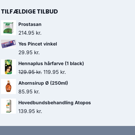
TILFÆLDIGE TILBUD
Prostasan
214.95
kr.
Yes Pincet vinkel
29.95
kr.
Hennaplus hårfarve (1 black)
Den
Den
129.95
kr.
119.95
kr.
oprindelige
aktuelle
Ahornsirup Ø (250ml)
pris
pris
85.95
kr.
var:
er:
Hovedbundsbehandling Atopos
129.95 kr..
119.95 kr..
139.95
kr.