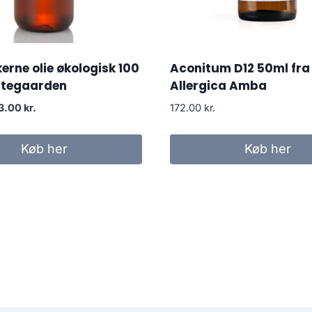
erne olie økologisk 100
Aconitum D12 50ml fra
rtegaarden
Allergica Amba
en
Den
3.00
kr.
172.00
kr.
prindelige
aktuelle
is
pris
Køb her
Køb her
r:
er:
.00 kr..
63.00 kr..