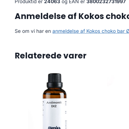
Produktid er
24063
og EAN er
3800232731997
Anmeldelse af Kokos choko 
Se om vi har en
anmeldelse af Kokos choko bar Ø
Relaterede varer