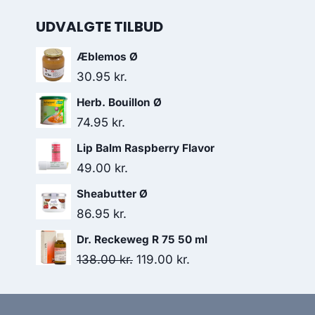
UDVALGTE TILBUD
Æblemos Ø
30.95
kr.
Herb. Bouillon Ø
74.95
kr.
Lip Balm Raspberry Flavor
49.00
kr.
Sheabutter Ø
86.95
kr.
Dr. Reckeweg R 75 50 ml
Den
Den
138.00
kr.
119.00
kr.
oprindelige
aktuelle
pris
pris