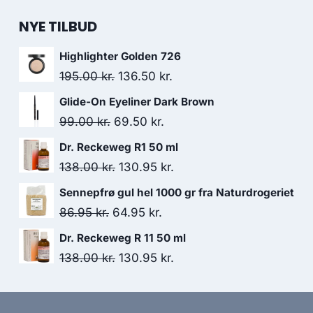
NYE TILBUD
Highlighter Golden 726
Den
Den
195.00
kr.
136.50
kr.
oprindelige
aktuelle
Glide-On Eyeliner Dark Brown
pris
pris
Den
Den
99.00
kr.
69.50
kr.
var:
er:
oprindelige
aktuelle
Dr. Reckeweg R1 50 ml
195.00 kr..
136.50 kr..
pris
pris
Den
Den
138.00
kr.
130.95
kr.
var:
er:
oprindelige
aktuelle
Sennepfrø gul hel 1000 gr fra Naturdrogeriet
99.00 kr..
69.50 kr..
pris
pris
Den
Den
86.95
kr.
64.95
kr.
var:
er:
oprindelige
aktuelle
Dr. Reckeweg R 11 50 ml
138.00 kr..
130.95 kr..
pris
pris
Den
Den
138.00
kr.
130.95
kr.
var:
er:
oprindelige
aktuelle
86.95 kr..
64.95 kr..
pris
pris