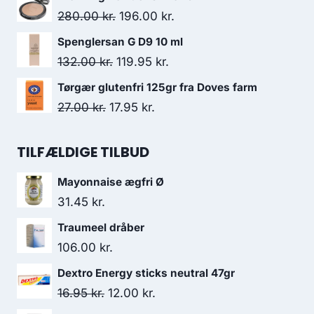
132.00 kr..
120.95 kr..
pris
pris
Den
Den
280.00
kr.
196.00
kr.
var:
er:
oprindelige
aktuelle
Spenglersan G D9 10 ml
299.00 kr..
209.50 kr..
pris
pris
Den
Den
132.00
kr.
119.95
kr.
var:
er:
oprindelige
aktuelle
Tørgær glutenfri 125gr fra Doves farm
280.00 kr..
196.00 kr..
pris
pris
Den
Den
27.00
kr.
17.95
kr.
var:
er:
oprindelige
aktuelle
132.00 kr..
119.95 kr..
pris
pris
TILFÆLDIGE TILBUD
var:
er:
Mayonnaise ægfri Ø
27.00 kr..
17.95 kr..
31.45
kr.
Traumeel dråber
106.00
kr.
Dextro Energy sticks neutral 47gr
Den
Den
16.95
kr.
12.00
kr.
oprindelige
aktuelle