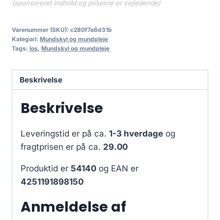
(sponsoreret indhold og priserne er vejledende)
Varenummer (SKU):
c280f7a6d31b
Kategori:
Mundskyl og mundpleje
Tags:
los
,
Mundskyl og mundpleje
Beskrivelse
Beskrivelse
Leveringstid er på ca.
1-3 hverdage
og
fragtprisen er på ca.
29.00
Produktid er
54140
og EAN er
4251191898150
Anmeldelse af