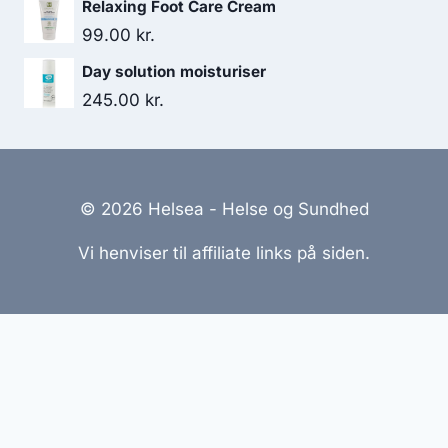
Relaxing Foot Care Cream
pris
pris
99.00
kr.
var:
er:
Day solution moisturiser
16.95 kr..
12.00 kr..
245.00
kr.
© 2026 Helsea - Helse og Sundhed
Vi henviser til affiliate links på siden.
Hjemmesider Til Salg
|
Hjemmeside Udvikling
|
Online
Tilbud
Denne side kan være skabt med AI! Indholdet er
genereret med henblik på at informere og inspirere,