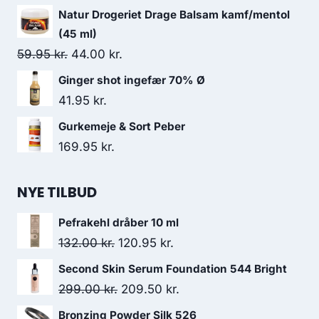
Natur Drogeriet Drage Balsam kamf/mentol
(45 ml)
Den
Den
59.95
kr.
44.00
kr.
oprindelige
aktuelle
Ginger shot ingefær 70% Ø
pris
pris
41.95
kr.
var:
er:
Gurkemeje & Sort Peber
59.95 kr..
44.00 kr..
169.95
kr.
NYE TILBUD
Pefrakehl dråber 10 ml
Den
Den
132.00
kr.
120.95
kr.
oprindelige
aktuelle
Second Skin Serum Foundation 544 Bright
pris
pris
Den
Den
299.00
kr.
209.50
kr.
var:
er:
oprindelige
aktuelle
Bronzing Powder Silk 526