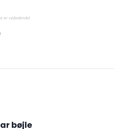
ne er vejledende)
1
r bøjle