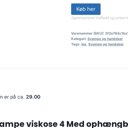
Køb her
(sponsoreret indhold og priser
Varenummer (SKU):
3f2a764c1ba
Kategori:
Svampe og handsker
Tags:
los
,
Svampe og handsker
en er på ca.
29.00
ampe viskose 4 Med ophængba