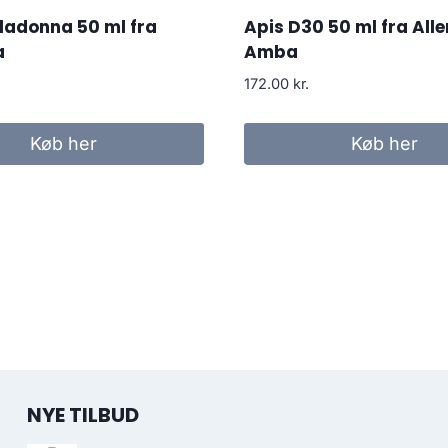
ladonna 50 ml fra
Apis D30 50 ml fra All
a
Amba
172.00
kr.
Køb her
Køb her
NYE TILBUD