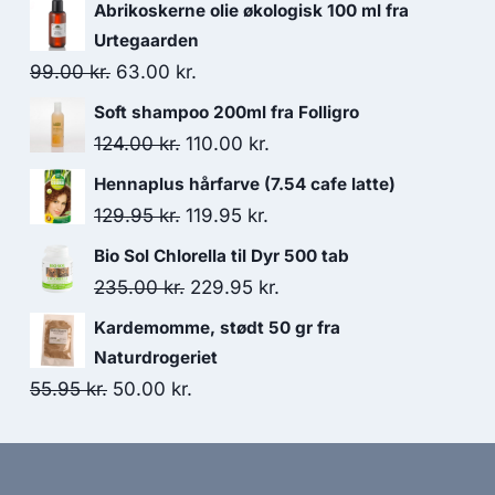
Abrikoskerne olie økologisk 100 ml fra
Urtegaarden
Den
Den
99.00
kr.
63.00
kr.
oprindelige
aktuelle
Soft shampoo 200ml fra Folligro
pris
pris
Den
Den
124.00
kr.
110.00
kr.
var:
er:
oprindelige
aktuelle
Hennaplus hårfarve (7.54 cafe latte)
99.00 kr..
63.00 kr..
pris
pris
Den
Den
129.95
kr.
119.95
kr.
var:
er:
oprindelige
aktuelle
Bio Sol Chlorella til Dyr 500 tab
124.00 kr..
110.00 kr..
pris
pris
Den
Den
235.00
kr.
229.95
kr.
var:
er:
oprindelige
aktuelle
Kardemomme, stødt 50 gr fra
129.95 kr..
119.95 kr..
pris
pris
Naturdrogeriet
var:
er:
Den
Den
55.95
kr.
50.00
kr.
235.00 kr..
229.95 kr..
oprindelige
aktuelle
pris
pris
var:
er: