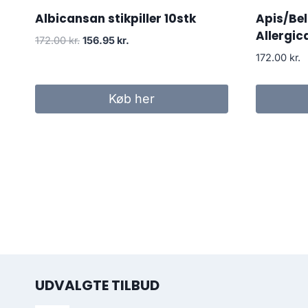
Albicansan stikpiller 10stk
Apis/Bel
Allergic
Den
Den
172.00
kr.
156.95
kr.
oprindelige
aktuelle
172.00
kr.
pris
pris
var:
er:
Køb her
172.00 kr..
156.95 kr..
UDVALGTE TILBUD