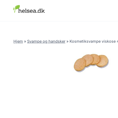
Skip
to
content
Hjem
»
Svampe og handsker
»
Kosmetiksvampe viskose 