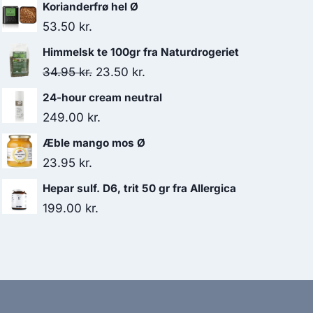
Korianderfrø hel Ø
53.50
kr.
Himmelsk te 100gr fra Naturdrogeriet
Den
Den
34.95
kr.
23.50
kr.
oprindelige
aktuelle
24-hour cream neutral
pris
pris
249.00
kr.
var:
er:
Æble mango mos Ø
34.95 kr..
23.50 kr..
23.95
kr.
Hepar sulf. D6, trit 50 gr fra Allergica
199.00
kr.