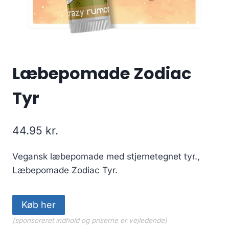
Læbepomade Zodiac
Tyr
44.95
kr.
Vegansk læbepomade med stjernetegnet tyr.,
Læbepomade Zodiac Tyr.
Køb her
(sponsoreret indhold og priserne er vejledende)