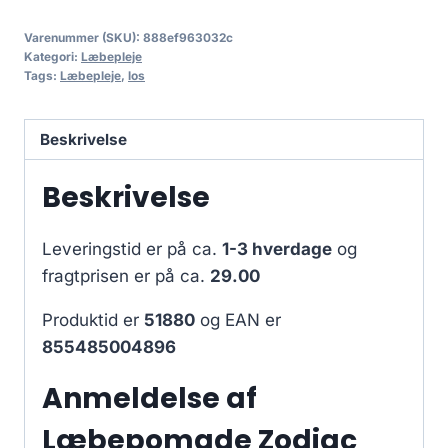
Varenummer (SKU):
888ef963032c
Kategori:
Læbepleje
Tags:
Læbepleje
,
los
Beskrivelse
Beskrivelse
Leveringstid er på ca.
1-3 hverdage
og
fragtprisen er på ca.
29.00
Produktid er
51880
og EAN er
855485004896
Anmeldelse af
Læbepomade Zodiac