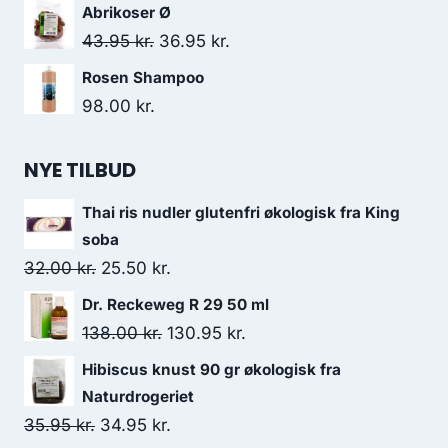
Abrikoser Ø
Den
Den
43.95
kr.
36.95
kr.
oprindelige
aktuelle
Rosen Shampoo
pris
pris
98.00
kr.
var:
er:
43.95 kr..
36.95 kr..
NYE TILBUD
Thai ris nudler glutenfri økologisk fra King
soba
Den
Den
32.00
kr.
25.50
kr.
oprindelige
aktuelle
Dr. Reckeweg R 29 50 ml
pris
pris
Den
Den
138.00
kr.
130.95
kr.
var:
er:
oprindelige
aktuelle
Hibiscus knust 90 gr økologisk fra
32.00 kr..
25.50 kr..
pris
pris
Naturdrogeriet
var:
er:
Den
Den
35.95
kr.
34.95
kr.