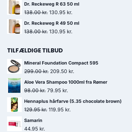
138.00 kr..
130.95 kr..
oprindelige
aktuelle
Dr. Reckeweg R 63 50 ml
pris
pris
Den
Den
138.00
kr.
130.95
kr.
var:
er:
oprindelige
aktuelle
Dr. Reckeweg R 49 50 ml
35.95 kr..
34.95 kr..
pris
pris
Den
Den
138.00
kr.
130.95
kr.
var:
er:
oprindelige
aktuelle
138.00 kr..
130.95 kr..
pris
pris
TILFÆLDIGE TILBUD
var:
er:
Mineral Foundation Compact 595
138.00 kr..
130.95 kr..
Den
Den
299.00
kr.
209.50
kr.
oprindelige
aktuelle
Aloe Vera Shampoo 1000ml fra Rømer
pris
pris
Den
Den
98.00
kr.
79.95
kr.
var:
er:
oprindelige
aktuelle
Hennaplus hårfarve (5.35 chocolate brown)
299.00 kr..
209.50 kr..
pris
pris
Den
Den
129.95
kr.
119.95
kr.
var:
er:
oprindelige
aktuelle
Samarin
98.00 kr..
79.95 kr..
pris
pris
44.95
kr.