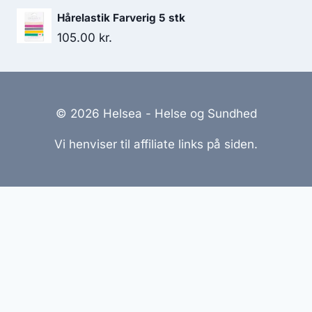
var:
er:
Hårelastik Farverig 5 stk
129.95 kr..
119.95 kr..
105.00
kr.
© 2026 Helsea - Helse og Sundhed
Vi henviser til affiliate links på siden.
Hjemmesider Til Salg
|
Hjemmeside Udvikling
|
Online
Tilbud
Denne side kan være skabt med AI! Indholdet er
genereret med henblik på at informere og inspirere,
men vi anbefaler altid at dobbelttjekke vigtige