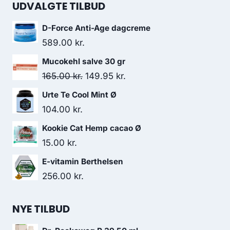
UDVALGTE TILBUD
D-Force Anti-Age dagcreme
589.00
kr.
Mucokehl salve 30 gr
Den
Den
165.00
kr.
149.95
kr.
oprindelige
aktuelle
Urte Te Cool Mint Ø
pris
pris
104.00
kr.
var:
er:
Kookie Cat Hemp cacao Ø
165.00 kr..
149.95 kr..
15.00
kr.
E-vitamin Berthelsen
256.00
kr.
NYE TILBUD