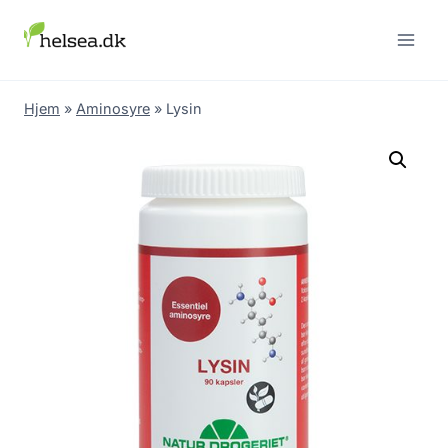
Skip
to
content
Hjem
»
Aminosyre
»
Lysin