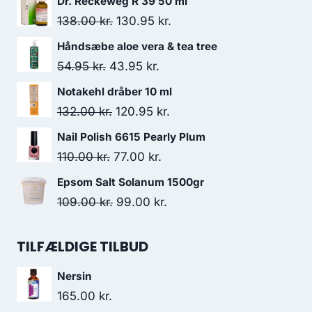
Dr. Reckeweg R 39 50 ml
Den
Den
138.00
kr.
130.95
kr.
oprindelige
aktuelle
Håndsæbe aloe vera & tea tree
pris
pris
Den
Den
54.95
kr.
43.95
kr.
var:
er:
oprindelige
aktuelle
Notakehl dråber 10 ml
138.00 kr..
130.95 kr..
pris
pris
Den
Den
132.00
kr.
120.95
kr.
var:
er:
oprindelige
aktuelle
Nail Polish 6615 Pearly Plum
54.95 kr..
43.95 kr..
pris
pris
Den
Den
110.00
kr.
77.00
kr.
var:
er:
oprindelige
aktuelle
Epsom Salt Solanum 1500gr
132.00 kr..
120.95 kr..
pris
pris
Den
Den
109.00
kr.
99.00
kr.
var:
er:
oprindelige
aktuelle
110.00 kr..
77.00 kr..
pris
pris
TILFÆLDIGE TILBUD
var:
er:
Nersin
109.00 kr..
99.00 kr..
165.00
kr.