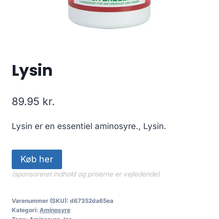
Lysin
89.95
kr.
Lysin er en essentiel aminosyre., Lysin.
Køb her
(sponsoreret indhold og priserne er vejledende)
Varenummer (SKU):
d67352da65ea
Kategori:
Aminosyre