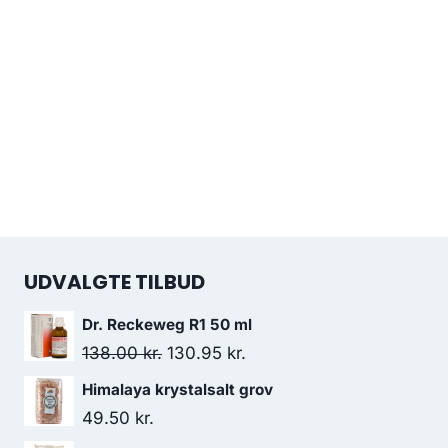
UDVALGTE TILBUD
Dr. Reckeweg R1 50 ml
Den
Den
138.00
kr.
130.95
kr.
oprindelige
aktuelle
Himalaya krystalsalt grov
pris
pris
49.50
kr.
var:
er: