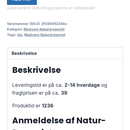
89.95 kr..
63.95 kr..
(sponsoreret indhold og priserne er vejledende)
Varenummer (SKU):
2f39805238bc
Kategori:
Madvare Naturdrogeriet
Tags:
los
,
Madvare Naturdrogeriet
Beskrivelse
Beskrivelse
Leveringstid er på ca.
2-14 hverdage
og
fragtprisen er på ca.
39
Produktid er
1236
Anmeldelse af Natur-