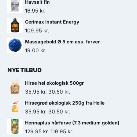
Havsalt fin
138.00 kr..
130.95 kr..
16.95
kr.
Gerimax Instant Energy
109.95
kr.
Massagebold Ø 5 cm ass. farver
19.00
kr.
NYE TILBUD
Hirse hel økologisk 500gr
Den
Den
35.95
kr.
30.50
kr.
oprindelige
aktuelle
Hirsegrød økologisk 250g fra Holle
pris
pris
Den
Den
35.95
kr.
30.50
kr.
var:
er:
oprindelige
aktuelle
Hennaplus hårfarve (7.3 medium golden)
35.95 kr..
30.50 kr..
pris
pris
Den
Den
129.95
kr.
119.95
kr.