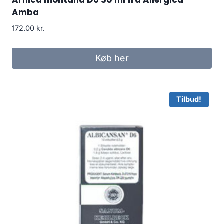
Arnica montana D6 50 ml fra Allergica
Amba
172.00
kr.
Køb her
Tilbud!