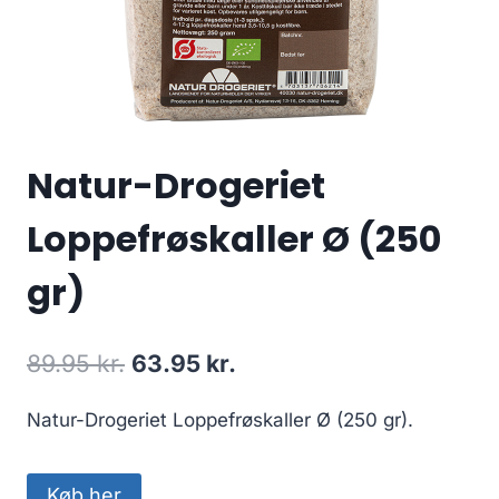
Natur-Drogeriet
Loppefrøskaller Ø (250
gr)
Den
Den
89.95
kr.
63.95
kr.
oprindelige
aktuelle
Natur-Drogeriet Loppefrøskaller Ø (250 gr).
pris
pris
var:
er:
Køb her