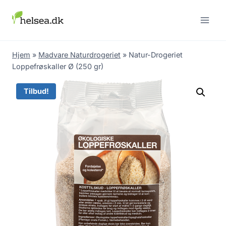
Skip
to
content
Hjem
»
Madvare Naturdrogeriet
»
Natur-Drogeriet
Loppefrøskaller Ø (250 gr)
Tilbud!