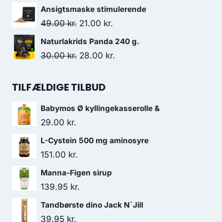
var:
er:
oprindelige
aktuelle
Ansigtsmaske stimulerende
35.95 kr..
30.50 kr..
pris
pris
Den
Den
49.00
kr.
21.00
kr.
var:
er:
oprindelige
aktuelle
Naturlakrids Panda 240 g.
129.95 kr..
119.95 kr..
pris
pris
Den
Den
30.00
kr.
28.00
kr.
var:
er:
oprindelige
aktuelle
49.00 kr..
21.00 kr..
pris
pris
TILFÆLDIGE TILBUD
var:
er:
Babymos Ø kyllingekasserolle &
30.00 kr..
28.00 kr..
29.00
kr.
L-Cystein 500 mg aminosyre
151.00
kr.
Manna-Figen sirup
139.95
kr.
Tandbørste dino Jack N`Jill
39.95
kr.