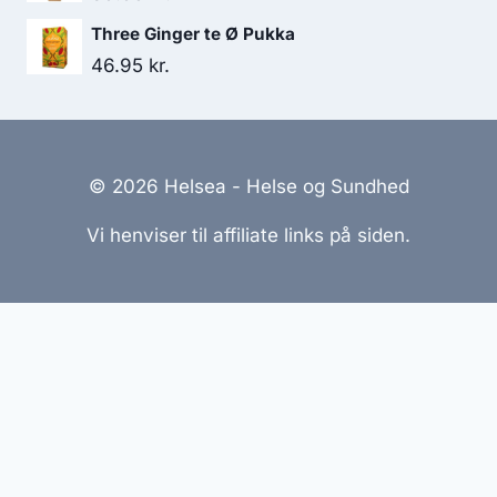
Three Ginger te Ø Pukka
46.95
kr.
© 2026 Helsea - Helse og Sundhed
Vi henviser til affiliate links på siden.
Hjemmesider Til Salg
|
Hjemmeside Udvikling
|
Online
Tilbud
Denne side kan være skabt med AI! Indholdet er
genereret med henblik på at informere og inspirere,
men vi anbefaler altid at dobbelttjekke vigtige