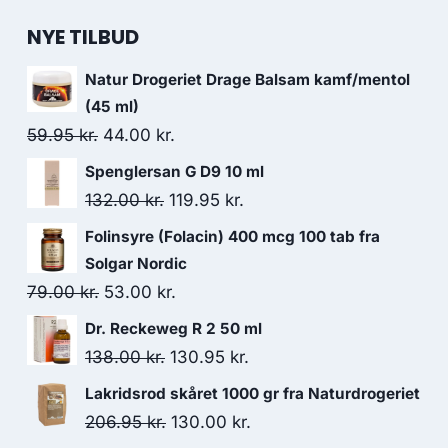
NYE TILBUD
Natur Drogeriet Drage Balsam kamf/mentol
(45 ml)
Den
Den
59.95
kr.
44.00
kr.
oprindelige
aktuelle
Spenglersan G D9 10 ml
pris
pris
Den
Den
132.00
kr.
119.95
kr.
var:
er:
oprindelige
aktuelle
Folinsyre (Folacin) 400 mcg 100 tab fra
59.95 kr..
44.00 kr..
pris
pris
Solgar Nordic
var:
er:
Den
Den
79.00
kr.
53.00
kr.
132.00 kr..
119.95 kr..
oprindelige
aktuelle
Dr. Reckeweg R 2 50 ml
pris
pris
Den
Den
138.00
kr.
130.95
kr.
var:
er:
oprindelige
aktuelle
Lakridsrod skåret 1000 gr fra Naturdrogeriet
79.00 kr..
53.00 kr..
pris
pris
Den
Den
206.95
kr.
130.00
kr.
var:
er: