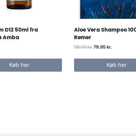
m D12 50ml fra
Aloe Vera Shampoo 10
ca Amba
Rømer
Den
Den
98.00
kr.
79.95
kr.
oprindelige
aktuelle
pris
pris
Køb her
Køb her
var:
er:
98.00 kr..
79.95 kr..