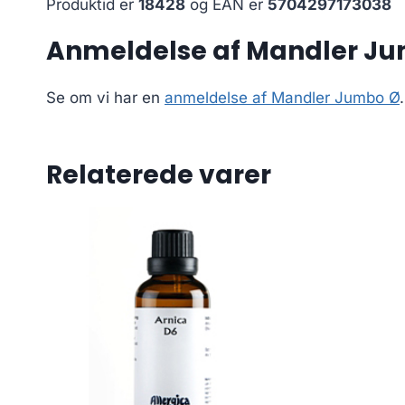
Produktid er
18428
og EAN er
5704297173038
Anmeldelse af Mandler J
Se om vi har en
anmeldelse af Mandler Jumbo Ø
.
Relaterede varer