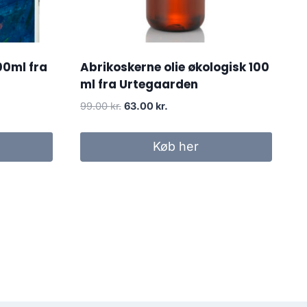
00ml fra
Abrikoskerne olie økologisk 100
ml fra Urtegaarden
Den
Den
99.00
kr.
63.00
kr.
oprindelige
aktuelle
pris
pris
Køb her
var:
er:
99.00 kr..
63.00 kr..