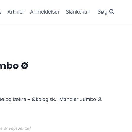
Søg
s
Artikler
Anmeldelser
Slankekur
mbo Ø
de og lækre – Økologisk., Mandler Jumbo Ø.
ne er vejledende)