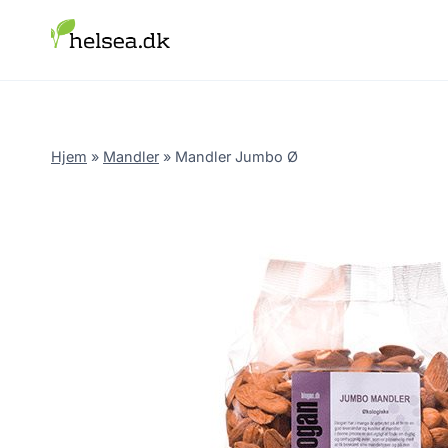
Skip
to
content
Hjem
»
Mandler
»
Mandler Jumbo Ø