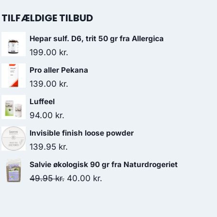
TILFÆLDIGE TILBUD
Hepar sulf. D6, trit 50 gr fra Allergica
199.00
kr.
Pro aller Pekana
139.00
kr.
Luffeel
94.00
kr.
Invisible finish loose powder
139.95
kr.
Salvie økologisk 90 gr fra Naturdrogeriet
Den
Den
49.95
kr.
40.00
kr.
oprindelige
aktuelle
pris
pris