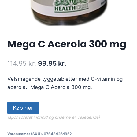
Mega C Acerola 300 mg
Den
Den
114.95
kr.
99.95
kr.
oprindelige
aktuelle
Velsmagende tyggetabletter med C-vitamin og
pris
pris
acerola., Mega C Acerola 300 mg.
var:
er:
114.95 kr..
99.95 kr..
Køb her
(sponsoreret indhold og priserne er vejledende)
Varenummer (SKU):
07643d25d952