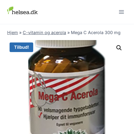
Skip
to
content
Hjem
»
C-vitamin og acerola
»
Mega C Acerola 300 mg
Tilbud!