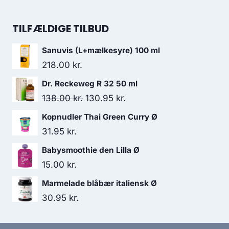
132.00 kr..
119.95 kr..
oprindelige
aktuelle
pris
pris
TILFÆLDIGE TILBUD
var:
er:
Sanuvis (L+mælkesyre) 100 ml
35.95 kr..
34.95 kr..
218.00
kr.
Dr. Reckeweg R 32 50 ml
Den
Den
138.00
kr.
130.95
kr.
oprindelige
aktuelle
Kopnudler Thai Green Curry Ø
pris
pris
31.95
kr.
var:
er:
Babysmoothie den Lilla Ø
138.00 kr..
130.95 kr..
15.00
kr.
Marmelade blåbær italiensk Ø
30.95
kr.