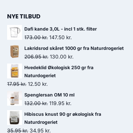
var:
er:
242.95 kr..
148.50 kr..
NYE TILBUD
Dafi kande 3,0L - incl 1 stk. filter
Den
Den
173.00
kr.
147.50
kr.
oprindelige
aktuelle
Lakridsrod skåret 1000 gr fra Naturdrogeriet
pris
pris
Den
Den
206.95
kr.
130.00
kr.
var:
er:
oprindelige
aktuelle
Hvedeklid Økologisk 250 gr fra
173.00 kr..
147.50 kr..
pris
pris
Naturdogeriet
var:
er:
Den
Den
17.95
kr.
12.50
kr.
206.95 kr..
130.00 kr..
oprindelige
aktuelle
Spenglersan OM 10 ml
pris
pris
Den
Den
132.00
kr.
119.95
kr.
var:
er:
oprindelige
aktuelle
Hibiscus knust 90 gr økologisk fra
17.95 kr..
12.50 kr..
pris
pris
Naturdrogeriet
var:
er:
Den
Den
35.95
kr.
34.95
kr.