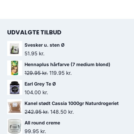
UDVALGTE TILBUD
Svesker u. sten Ø
51.95
kr.
Hennaplus hårfarve (7 medium blond)
Den
Den
129.95
kr.
119.95
kr.
oprindelige
aktuelle
Earl Grey Te Ø
pris
pris
104.00
kr.
var:
er:
Kanel stødt Cassia 1000gr Naturdrogeriet
129.95 kr..
119.95 kr..
Den
Den
242.95
kr.
148.50
kr.
oprindelige
aktuelle
All round creme
pris
pris
99.95
kr.