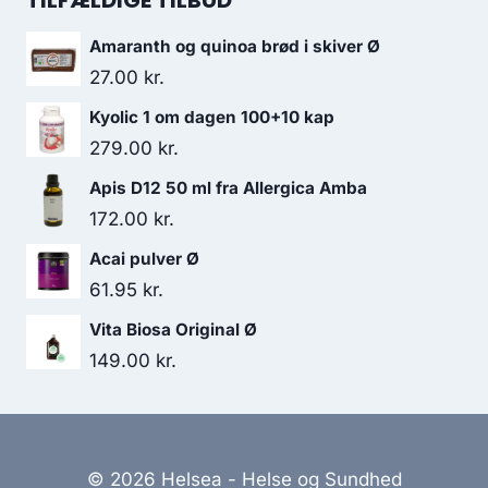
TILFÆLDIGE TILBUD
var:
er:
Amaranth og quinoa brød i skiver Ø
99.00 kr..
69.50 kr..
27.00
kr.
Kyolic 1 om dagen 100+10 kap
279.00
kr.
Apis D12 50 ml fra Allergica Amba
172.00
kr.
Acai pulver Ø
61.95
kr.
Vita Biosa Original Ø
149.00
kr.
© 2026 Helsea - Helse og Sundhed