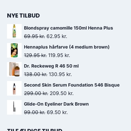
NYE TILBUD
Blondspray camomille 150ml Henna Plus
Den
Den
69.95
kr.
62.95
kr.
oprindelige
aktuelle
Hennaplus hårfarve (4 medium brown)
pris
pris
Den
Den
129.95
kr.
119.95
kr.
var:
er:
oprindelige
aktuelle
Dr. Reckeweg R 46 50 ml
69.95 kr..
62.95 kr..
pris
pris
Den
Den
138.00
kr.
130.95
kr.
var:
er:
oprindelige
aktuelle
Second Skin Serum Foundation 546 Bisque
129.95 kr..
119.95 kr..
pris
pris
Den
Den
299.00
kr.
209.50
kr.
var:
er:
oprindelige
aktuelle
Glide-On Eyeliner Dark Brown
138.00 kr..
130.95 kr..
pris
pris
Den
Den
99.00
kr.
69.50
kr.
var:
er:
oprindelige
aktuelle
299.00 kr..
209.50 kr..
pris
pris