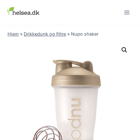
Skip
to
content
Hjem
»
Drikkedunk og filtre
»
Nupo shaker