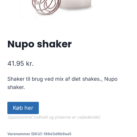
Nupo shaker
41.95
kr.
Shaker til brug ved mix af diet shakes., Nupo
shaker.
Køb her
(sponsoreret indhold og priserne er vejledende)
Varenummer (SKU):
f86d3d6b9aa5