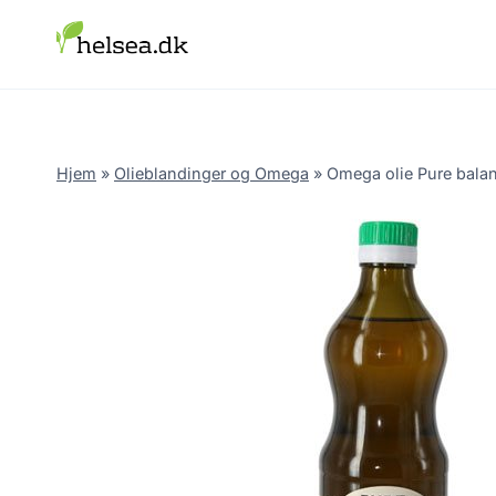
Skip
to
content
Hjem
»
Olieblandinger og Omega
»
Omega olie Pure bala