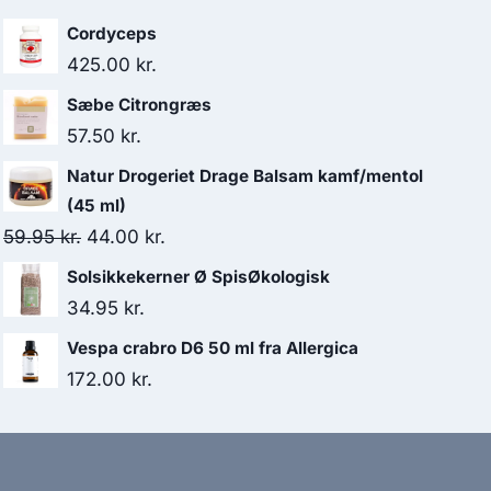
Cordyceps
425.00
kr.
Sæbe Citrongræs
57.50
kr.
Natur Drogeriet Drage Balsam kamf/mentol
(45 ml)
Den
Den
59.95
kr.
44.00
kr.
oprindelige
aktuelle
Solsikkekerner Ø SpisØkologisk
pris
pris
34.95
kr.
var:
er:
Vespa crabro D6 50 ml fra Allergica
59.95 kr..
44.00 kr..
172.00
kr.