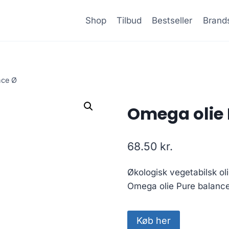
Shop
Tilbud
Bestseller
Brand
nce Ø
Omega olie 
68.50
kr.
Økologisk vegetabilsk ol
Omega olie Pure balance
Køb her