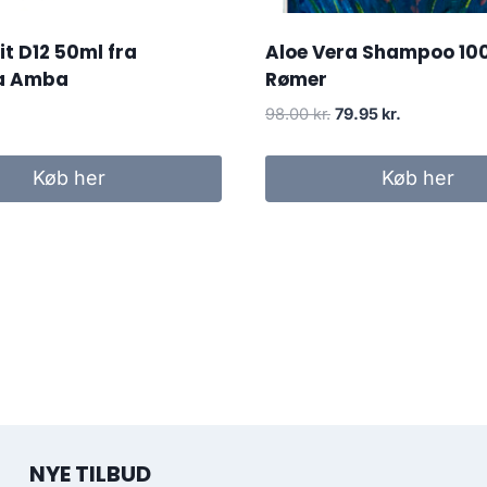
t D12 50ml fra
Aloe Vera Shampoo 10
ca Amba
Rømer
Den
Den
98.00
kr.
79.95
kr.
oprindelige
aktuelle
pris
pris
Køb her
Køb her
var:
er:
98.00 kr..
79.95 kr..
NYE TILBUD