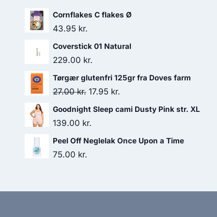
Cornflakes C flakes Ø
43.95
kr.
Coverstick 01 Natural
229.00
kr.
Tørgær glutenfri 125gr fra Doves farm
Den
Den
27.00
kr.
17.95
kr.
oprindelige
aktuelle
Goodnight Sleep cami Dusty Pink str. XL
pris
pris
139.00
kr.
var:
er:
Peel Off Neglelak Once Upon a Time
27.00 kr..
17.95 kr..
75.00
kr.