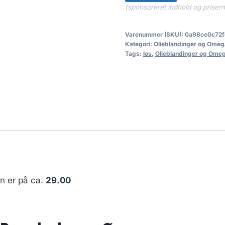
(sponsoreret indhold og priser
Varenummer (SKU):
0a98ce0c72f
Kategori:
Olieblandinger og Omeg
Tags:
los
,
Olieblandinger og Ome
en er på ca.
29.00