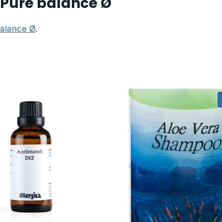
 Pure balance Ø
balance Ø
.