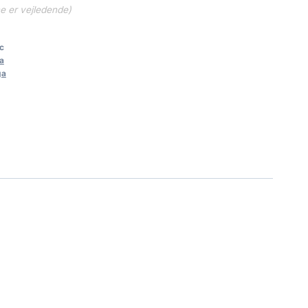
ne er vejledende)
c
a
ga