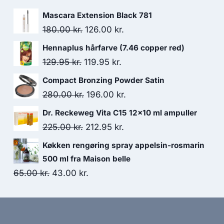
Mascara Extension Black 781
Den
Den
180.00
kr.
126.00
kr.
oprindelige
aktuelle
Hennaplus hårfarve (7.46 copper red)
pris
pris
Den
Den
129.95
kr.
119.95
kr.
var:
er:
oprindelige
aktuelle
Compact Bronzing Powder Satin
180.00 kr..
126.00 kr..
pris
pris
Den
Den
280.00
kr.
196.00
kr.
var:
er:
oprindelige
aktuelle
Dr. Reckeweg Vita C15 12x10 ml ampuller
129.95 kr..
119.95 kr..
pris
pris
Den
Den
225.00
kr.
212.95
kr.
var:
er:
oprindelige
aktuelle
Køkken rengøring spray appelsin-rosmarin
280.00 kr..
196.00 kr..
pris
pris
500 ml fra Maison belle
var:
er:
Den
Den
65.00
kr.
43.00
kr.
225.00 kr..
212.95 kr..
oprindelige
aktuelle
pris
pris
var:
er: