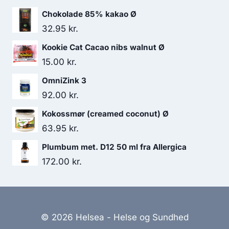
var:
er:
Chokolade 85% kakao Ø
138.00 kr..
130.95 kr..
32.95
kr.
Kookie Cat Cacao nibs walnut Ø
15.00
kr.
OmniZink 3
92.00
kr.
Kokossmør (creamed coconut) Ø
63.95
kr.
Plumbum met. D12 50 ml fra Allergica
172.00
kr.
© 2026 Helsea - Helse og Sundhed