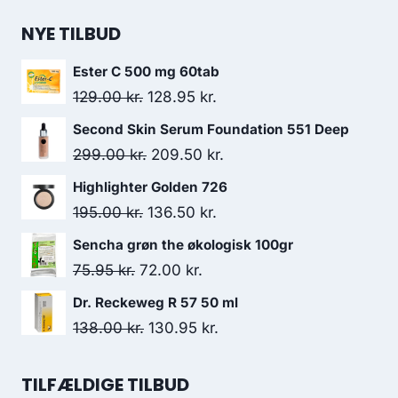
155.00 kr..
108.50 kr..
NYE TILBUD
Ester C 500 mg 60tab
Den
Den
129.00
kr.
128.95
kr.
oprindelige
aktuelle
Second Skin Serum Foundation 551 Deep
pris
pris
Den
Den
299.00
kr.
209.50
kr.
var:
er:
oprindelige
aktuelle
Highlighter Golden 726
129.00 kr..
128.95 kr..
pris
pris
Den
Den
195.00
kr.
136.50
kr.
var:
er:
oprindelige
aktuelle
Sencha grøn the økologisk 100gr
299.00 kr..
209.50 kr..
pris
pris
Den
Den
75.95
kr.
72.00
kr.
var:
er:
oprindelige
aktuelle
Dr. Reckeweg R 57 50 ml
195.00 kr..
136.50 kr..
pris
pris
Den
Den
138.00
kr.
130.95
kr.
var:
er:
oprindelige
aktuelle
75.95 kr..
72.00 kr..
pris
pris
TILFÆLDIGE TILBUD