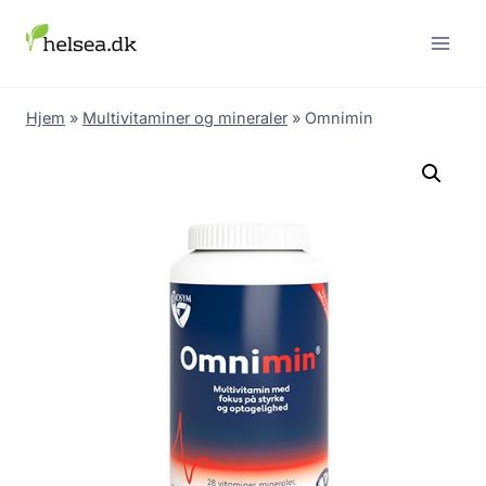
Skip
to
content
Hjem
»
Multivitaminer og mineraler
»
Omnimin