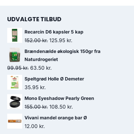
UDVALGTE TILBUD
Recarcin D6 kapsler 5 kap
Den
Den
152.00
kr.
125.95
kr.
oprindelige
aktuelle
Brændenælde økologisk 150gr fra
pris
pris
Naturdrogeriet
var:
er:
Den
Den
99.95
kr.
63.50
kr.
152.00 kr..
125.95 kr..
oprindelige
aktuelle
Speltgrød Holle Ø Demeter
pris
pris
35.95
kr.
var:
er:
Mono Eyeshadow Pearly Green
99.95 kr..
63.50 kr..
Den
Den
155.00
kr.
108.50
kr.
oprindelige
aktuelle
Vivani mandel orange bar Ø
pris
pris
12.00
kr.
var:
er: