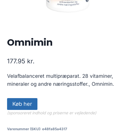
Omnimin
177.95
kr.
Velafbalanceret multipræparat. 28 vitaminer,
mineraler og andre næringsstoffer., Omnimin.
Køb her
(sponsoreret indhold og priserne er vejledende)
Varenummer (SKU):
e48fa85a4317