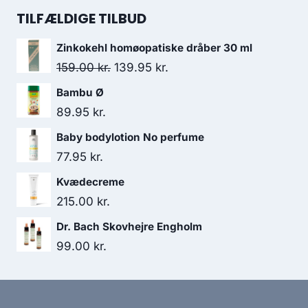
274.95 kr..
199.95 kr..
pris
pris
TILFÆLDIGE TILBUD
var:
er:
Zinkokehl homøopatiske dråber 30 ml
138.00 kr..
130.95 kr..
Den
Den
159.00
kr.
139.95
kr.
oprindelige
aktuelle
Bambu Ø
pris
pris
89.95
kr.
var:
er:
Baby bodylotion No perfume
159.00 kr..
139.95 kr..
77.95
kr.
Kvædecreme
215.00
kr.
Dr. Bach Skovhejre Engholm
99.00
kr.