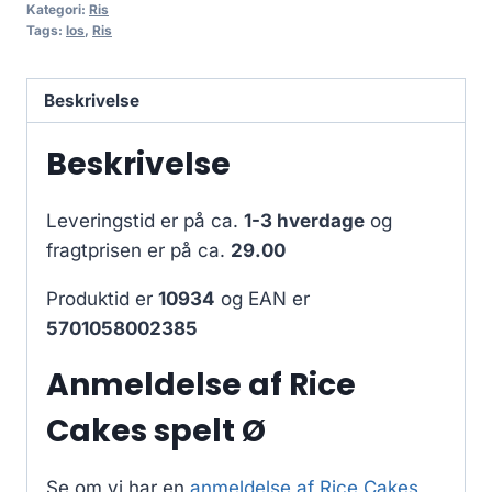
Kategori:
Ris
Tags:
los
,
Ris
Beskrivelse
Beskrivelse
Leveringstid er på ca.
1-3 hverdage
og
fragtprisen er på ca.
29.00
Produktid er
10934
og EAN er
5701058002385
Anmeldelse af Rice
Cakes spelt Ø
Se om vi har en
anmeldelse af Rice Cakes