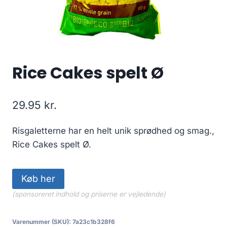
Rice Cakes spelt Ø
29.95
kr.
Risgaletterne har en helt unik sprødhed og smag.,
Rice Cakes spelt Ø.
Køb her
(sponsoreret indhold og priserne er vejledende)
Varenummer (SKU):
7a23c1b328f6