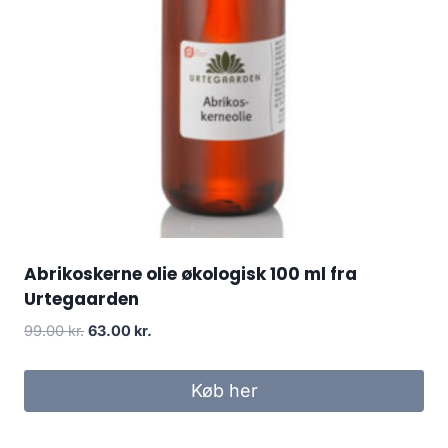
Abrikoskerne olie økologisk 100 ml fra
Urtegaarden
Den
Den
99.00
kr.
63.00
kr.
oprindelige
aktuelle
pris
pris
Køb her
var:
er:
99.00 kr..
63.00 kr..