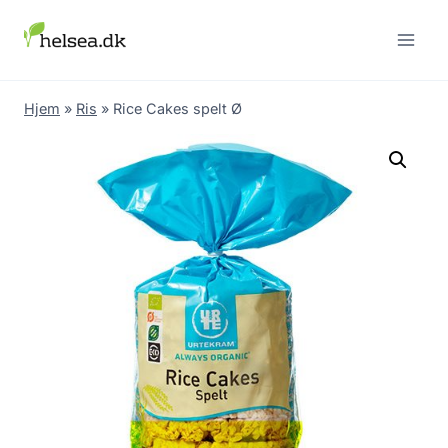
Skip
to
content
Hjem
»
Ris
»
Rice Cakes spelt Ø