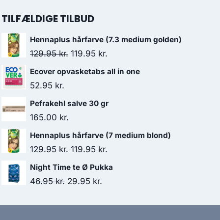
TILFÆLDIGE TILBUD
Hennaplus hårfarve (7.3 medium golden)
Den
Den
129.95
kr.
119.95
kr.
oprindelige
aktuelle
Ecover opvasketabs all in one
pris
pris
52.95
kr.
var:
er:
Pefrakehl salve 30 gr
129.95 kr..
119.95 kr..
165.00
kr.
Hennaplus hårfarve (7 medium blond)
Den
Den
129.95
kr.
119.95
kr.
oprindelige
aktuelle
Night Time te Ø Pukka
pris
pris
Den
Den
46.95
kr.
29.95
kr.
var:
er:
oprindelige
aktuelle
129.95 kr..
119.95 kr..
pris
pris