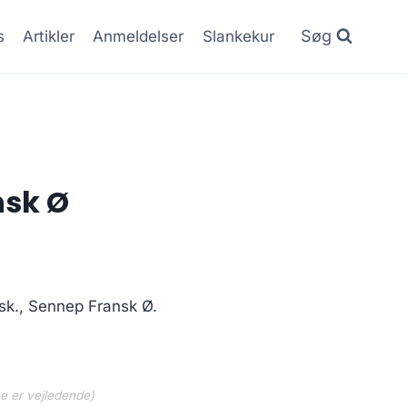
Søg
s
Artikler
Anmeldelser
Slankekur
nsk Ø
sk., Sennep Fransk Ø.
ne er vejledende)