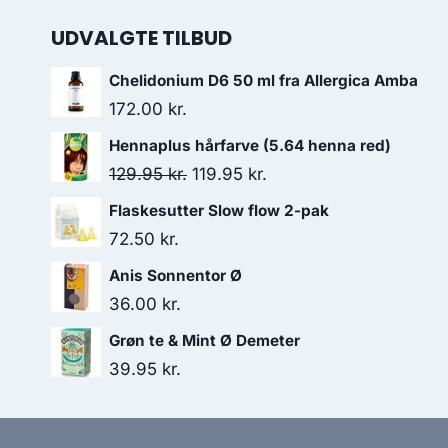
UDVALGTE TILBUD
Chelidonium D6 50 ml fra Allergica Amba
172.00
kr.
Hennaplus hårfarve (5.64 henna red)
Den
Den
129.95
kr.
119.95
kr.
oprindelige
aktuelle
Flaskesutter Slow flow 2-pak
pris
pris
72.50
kr.
var:
er:
Anis Sonnentor Ø
129.95 kr..
119.95 kr..
36.00
kr.
Grøn te & Mint Ø Demeter
39.95
kr.