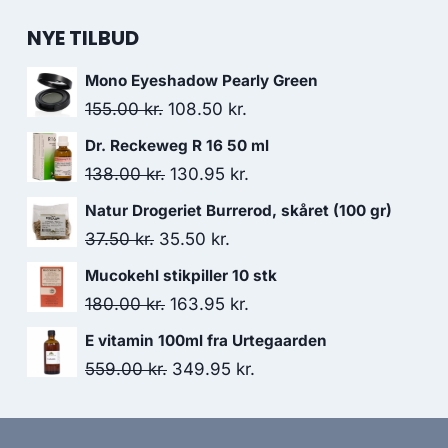
NYE TILBUD
Mono Eyeshadow Pearly Green
Den
Den
155.00
kr.
108.50
kr.
oprindelige
aktuelle
Dr. Reckeweg R 16 50 ml
pris
pris
Den
Den
138.00
kr.
130.95
kr.
var:
er:
oprindelige
aktuelle
Natur Drogeriet Burrerod, skåret (100 gr)
155.00 kr..
108.50 kr..
pris
pris
Den
Den
37.50
kr.
35.50
kr.
var:
er:
oprindelige
aktuelle
Mucokehl stikpiller 10 stk
138.00 kr..
130.95 kr..
pris
pris
Den
Den
180.00
kr.
163.95
kr.
var:
er:
oprindelige
aktuelle
E vitamin 100ml fra Urtegaarden
37.50 kr..
35.50 kr..
pris
pris
Den
Den
559.00
kr.
349.95
kr.
var:
er:
oprindelige
aktuelle
180.00 kr..
163.95 kr..
pris
pris