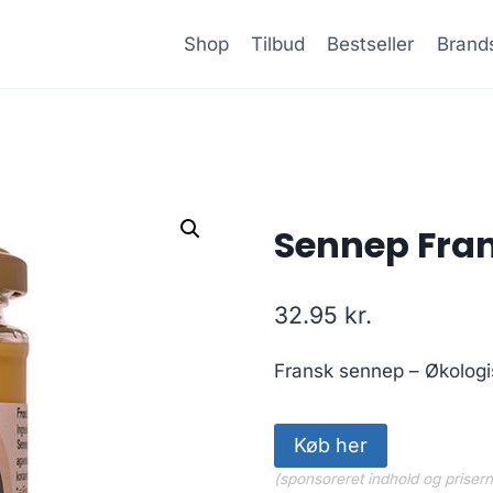
Shop
Tilbud
Bestseller
Brand
Sennep Fra
32.95
kr.
Fransk sennep – Økologi
Køb her
(sponsoreret indhold og priser