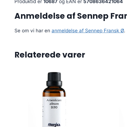
Produktid er
10687
og EAN er
5708636421064
Anmeldelse af Sennep Fra
Se om vi har en
anmeldelse af Sennep Fransk Ø
.
Relaterede varer