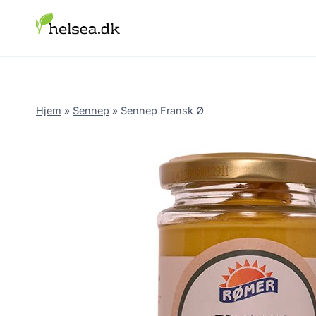
Skip
to
content
Hjem
»
Sennep
»
Sennep Fransk Ø