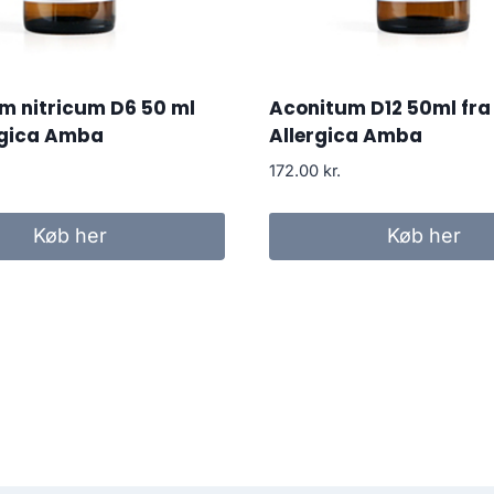
m nitricum D6 50 ml
Aconitum D12 50ml fra
rgica Amba
Allergica Amba
172.00
kr.
Køb her
Køb her