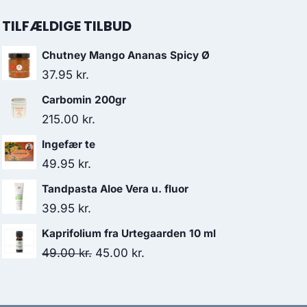
TILFÆLDIGE TILBUD
Chutney Mango Ananas Spicy Ø
37.95
kr.
Carbomin 200gr
215.00
kr.
Ingefær te
49.95
kr.
Tandpasta Aloe Vera u. fluor
39.95
kr.
Kaprifolium fra Urtegaarden 10 ml
Den
Den
49.00
kr.
45.00
kr.
oprindelige
aktuelle
pris
pris