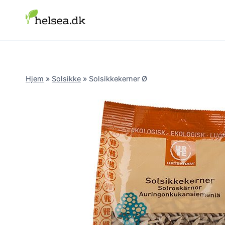
Skip
to
content
Hjem
»
Solsikke
»
Solsikkekerner Ø