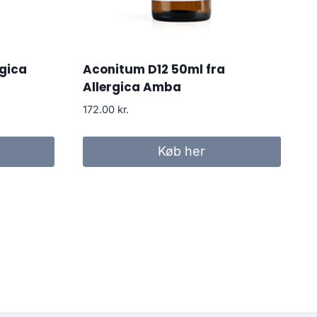
rgica
Aconitum D12 50ml fra
Allergica Amba
172.00
kr.
Køb her