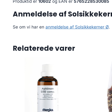
Produktid er
10602
og EAN er
5765228530085
Anmeldelse af Solsikkeker
Se om vi har en
anmeldelse af Solsikkekerner Ø
.
Relaterede varer