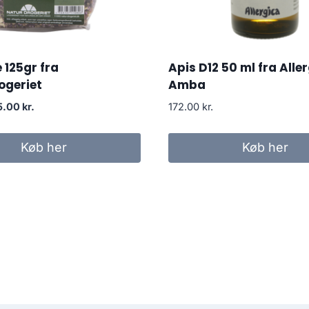
 125gr fra
Apis D12 50 ml fra Alle
ogeriet
Amba
en
Den
5.00
kr.
172.00
kr.
rindelige
aktuelle
is
pris
Køb her
Køb her
r:
er:
.95 kr..
45.00 kr..