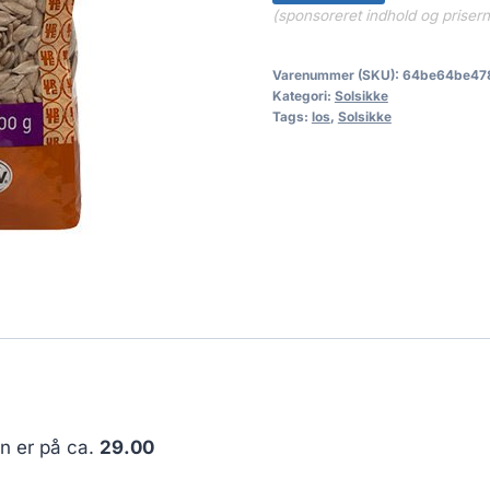
(sponsoreret indhold og priser
Varenummer (SKU):
64be64be47
Kategori:
Solsikke
Tags:
los
,
Solsikke
en er på ca.
29.00