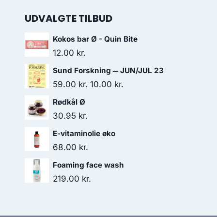
UDVALGTE TILBUD
Kokos bar Ø - Quin Bite
12.00
kr.
Sund Forskning ═ JUN/JUL 23
Den
Den
59.00
kr.
10.00
kr.
oprindelige
aktuelle
Rødkål Ø
pris
pris
30.95
kr.
var:
er:
E-vitaminolie øko
59.00 kr..
10.00 kr..
68.00
kr.
Foaming face wash
219.00
kr.