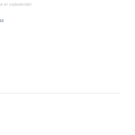
ne er vejledende)
82