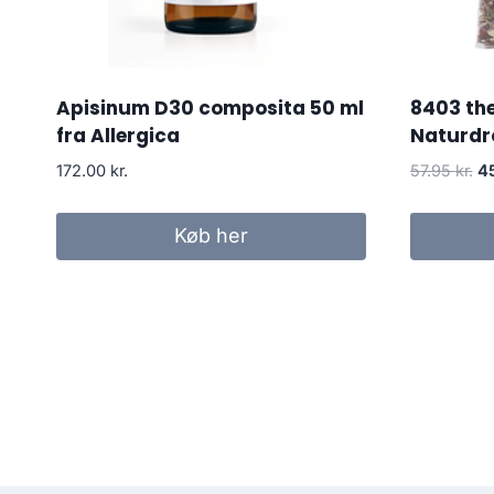
Apisinum D30 composita 50 ml
8403 the
fra Allergica
Naturdr
D
172.00
kr.
57.95
kr.
4
op
pr
Køb her
va
57