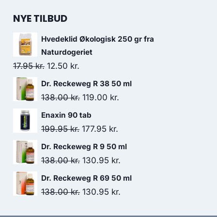
NYE TILBUD
Hvedeklid Økologisk 250 gr fra
Naturdogeriet
Den
Den
17.95
kr.
12.50
kr.
oprindelige
aktuelle
Dr. Reckeweg R 38 50 ml
pris
pris
Den
Den
138.00
kr.
119.00
kr.
var:
er:
oprindelige
aktuelle
Enaxin 90 tab
17.95 kr..
12.50 kr..
pris
pris
Den
Den
199.95
kr.
177.95
kr.
var:
er:
oprindelige
aktuelle
Dr. Reckeweg R 9 50 ml
138.00 kr..
119.00 kr..
pris
pris
Den
Den
138.00
kr.
130.95
kr.
var:
er:
oprindelige
aktuelle
Dr. Reckeweg R 69 50 ml
199.95 kr..
177.95 kr..
pris
pris
Den
Den
138.00
kr.
130.95
kr.
var:
er:
oprindelige
aktuelle