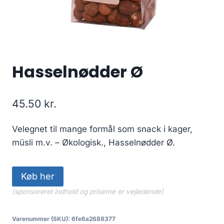
Hasselnødder Ø
45.50
kr.
Velegnet til mange formål som snack i kager,
müsli m.v. – Økologisk., Hasselnødder Ø.
Køb her
(sponsoreret indhold og priserne er vejledende)
Varenummer (SKU):
6fe6a2688377