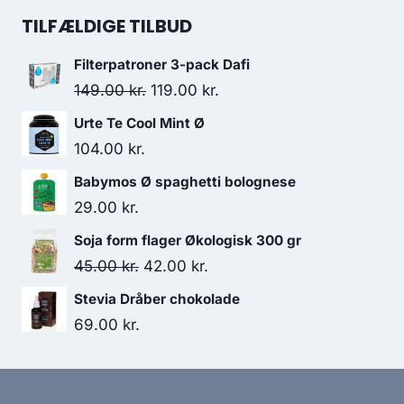
52.95 kr..
42.95 kr..
pris
pris
TILFÆLDIGE TILBUD
var:
er:
Filterpatroner 3-pack Dafi
132.00 kr..
119.95 kr..
Den
Den
149.00
kr.
119.00
kr.
oprindelige
aktuelle
Urte Te Cool Mint Ø
pris
pris
104.00
kr.
var:
er:
Babymos Ø spaghetti bolognese
149.00 kr..
119.00 kr..
29.00
kr.
Soja form flager Økologisk 300 gr
Den
Den
45.00
kr.
42.00
kr.
oprindelige
aktuelle
Stevia Dråber chokolade
pris
pris
69.00
kr.
var:
er:
45.00 kr..
42.00 kr..