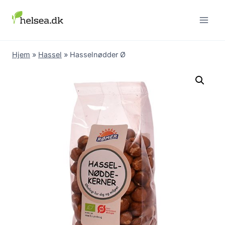
Skip
to
content
Hjem
»
Hassel
»
Hasselnødder Ø