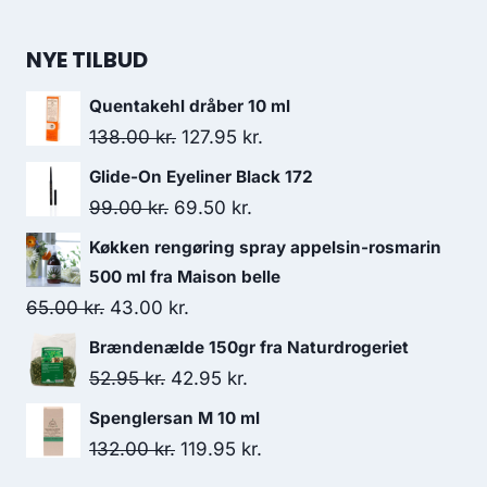
NYE TILBUD
Quentakehl dråber 10 ml
Den
Den
138.00
kr.
127.95
kr.
oprindelige
aktuelle
Glide-On Eyeliner Black 172
pris
pris
Den
Den
99.00
kr.
69.50
kr.
var:
er:
oprindelige
aktuelle
Køkken rengøring spray appelsin-rosmarin
138.00 kr..
127.95 kr..
pris
pris
500 ml fra Maison belle
var:
er:
Den
Den
65.00
kr.
43.00
kr.
99.00 kr..
69.50 kr..
oprindelige
aktuelle
Brændenælde 150gr fra Naturdrogeriet
pris
pris
Den
Den
52.95
kr.
42.95
kr.
var:
er:
oprindelige
aktuelle
Spenglersan M 10 ml
65.00 kr..
43.00 kr..
pris
pris
Den
Den
132.00
kr.
119.95
kr.
var:
er:
oprindelige
aktuelle