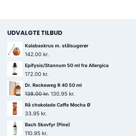
UDVALGTE TILBUD
Kalabaskrus m. stålsugerør
142.00
kr.
Epifysis/Stannum 50 ml fra Allergica
172.00
kr.
Dr. Reckeweg R 40 50 ml
Den
Den
138.00
kr.
130.95
kr.
oprindelige
aktuelle
Rå chokolade Caffe Mocha Ø
pris
pris
33.95
kr.
var:
er:
Bach Skovfyr (Pine)
138.00 kr..
130.95 kr..
110.95
kr.