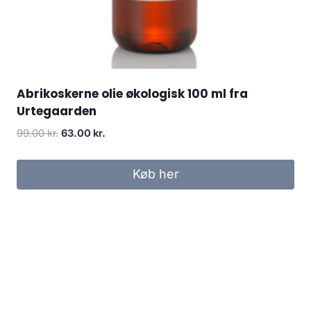
Abrikoskerne olie økologisk 100 ml fra
Urtegaarden
Den
Den
99.00
kr.
63.00
kr.
oprindelige
aktuelle
pris
pris
Køb her
var:
er:
99.00 kr..
63.00 kr..