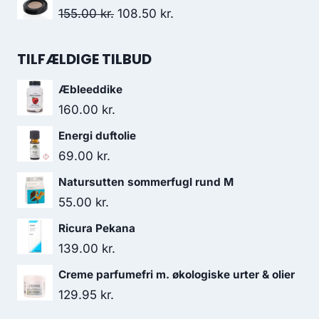
35.95 kr..
30.50 kr..
pris
pris
Den
Den
155.00
kr.
108.50
kr.
var:
er:
oprindelige
aktuelle
132.00 kr..
115.95 kr..
pris
pris
TILFÆLDIGE TILBUD
var:
er:
Æbleeddike
155.00 kr..
108.50 kr..
160.00
kr.
Energi duftolie
69.00
kr.
Natursutten sommerfugl rund M
55.00
kr.
Ricura Pekana
139.00
kr.
Creme parfumefri m. økologiske urter & olier
129.95
kr.