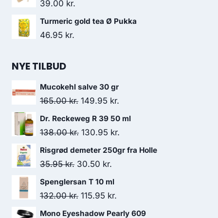
39.00
kr.
Turmeric gold tea Ø Pukka
46.95
kr.
NYE TILBUD
Mucokehl salve 30 gr
Den
Den
165.00
kr.
149.95
kr.
oprindelige
aktuelle
Dr. Reckeweg R 39 50 ml
pris
pris
Den
Den
138.00
kr.
130.95
kr.
var:
er:
oprindelige
aktuelle
Risgrød demeter 250gr fra Holle
165.00 kr..
149.95 kr..
pris
pris
Den
Den
35.95
kr.
30.50
kr.
var:
er:
oprindelige
aktuelle
Spenglersan T 10 ml
138.00 kr..
130.95 kr..
pris
pris
Den
Den
132.00
kr.
115.95
kr.
var:
er:
oprindelige
aktuelle
Mono Eyeshadow Pearly 609