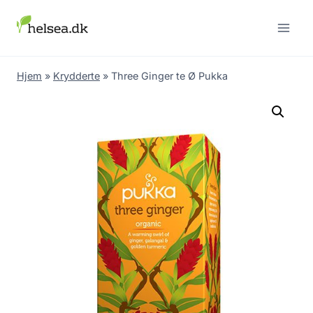
Skip
to
content
Hjem
»
Krydderte
»
Three Ginger te Ø Pukka