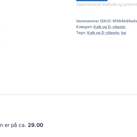
(sponsoreret indhold og priser
Varenummer (SKU):
9f594b98a0
Kategori:
Kalk og D-vitamin
Tags:
Kalk og D-vitamin
,
los
en er på ca.
29.00