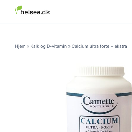
Skip
to
content
Hjem
»
Kalk og D-vitamin
»
Calcium ultra forte + ekstra