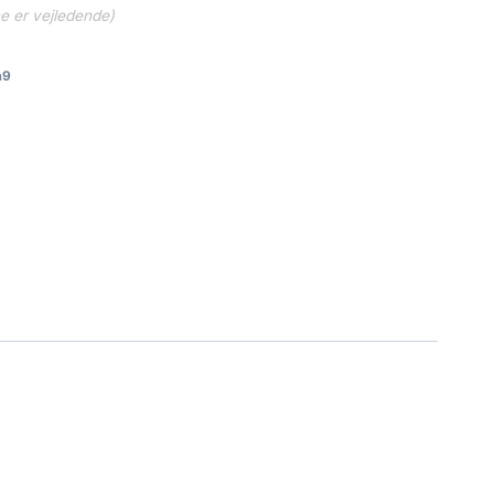
ne er vejledende)
a9