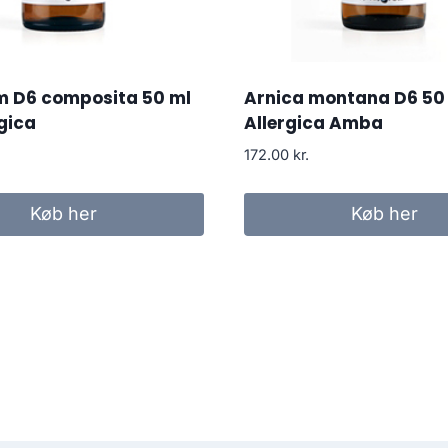
m D6 composita 50 ml
Arnica montana D6 50 
rgica
Allergica Amba
172.00
kr.
Køb her
Køb her