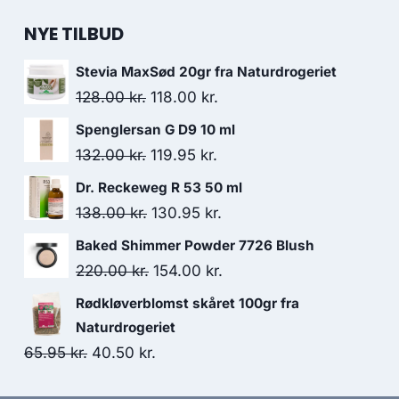
NYE TILBUD
Stevia MaxSød 20gr fra Naturdrogeriet
Den
Den
128.00
kr.
118.00
kr.
oprindelige
aktuelle
Spenglersan G D9 10 ml
pris
pris
Den
Den
132.00
kr.
119.95
kr.
var:
er:
oprindelige
aktuelle
Dr. Reckeweg R 53 50 ml
128.00 kr..
118.00 kr..
pris
pris
Den
Den
138.00
kr.
130.95
kr.
var:
er:
oprindelige
aktuelle
Baked Shimmer Powder 7726 Blush
132.00 kr..
119.95 kr..
pris
pris
Den
Den
220.00
kr.
154.00
kr.
var:
er:
oprindelige
aktuelle
Rødkløverblomst skåret 100gr fra
138.00 kr..
130.95 kr..
pris
pris
Naturdrogeriet
var:
er:
Den
Den
65.95
kr.
40.50
kr.
220.00 kr..
154.00 kr..
oprindelige
aktuelle