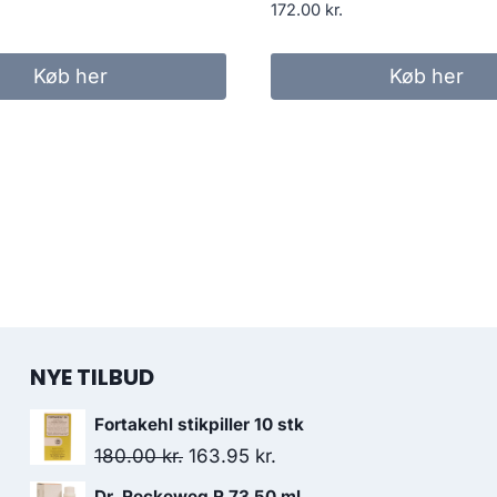
prindelige
aktuelle
172.00
kr.
ris
pris
ar:
er:
Køb her
Køb her
72.00 kr..
156.95 kr..
NYE TILBUD
Fortakehl stikpiller 10 stk
Den
Den
180.00
kr.
163.95
kr.
oprindelige
aktuelle
Dr. Reckeweg R 73 50 ml