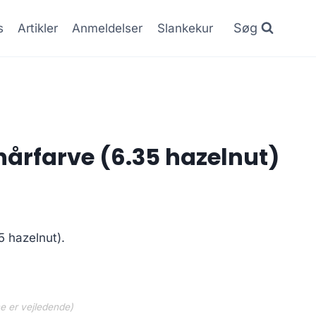
Søg
s
Artikler
Anmeldelser
Slankekur
årfarve (6.35 hazelnut)
Den
.
ge
aktuelle
5 hazelnut).
pris
er:
.
119.95 kr..
ne er vejledende)