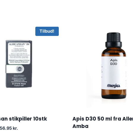
Tilbud!
an stikpiller 10stk
Apis D30 50 ml fra All
Amba
Den
Den
156.95
kr.