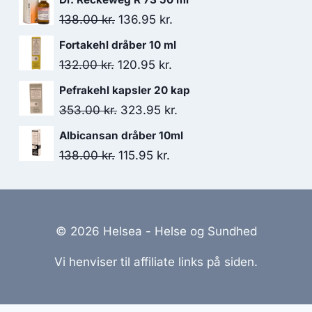
pris
pris
Den
Den
138.00
kr.
136.95
kr.
var:
er:
oprindelige
aktuelle
Fortakehl dråber 10 ml
180.00 kr..
163.95 kr..
pris
pris
Den
Den
132.00
kr.
120.95
kr.
var:
er:
oprindelige
aktuelle
Pefrakehl kapsler 20 kap
138.00 kr..
136.95 kr..
pris
pris
Den
Den
353.00
kr.
323.95
kr.
var:
er:
oprindelige
aktuelle
Albicansan dråber 10ml
132.00 kr..
120.95 kr..
pris
pris
Den
Den
138.00
kr.
115.95
kr.
var:
er:
oprindelige
aktuelle
353.00 kr..
323.95 kr..
pris
pris
var:
er:
© 2026 Helsea - Helse og Sundhed
138.00 kr..
115.95 kr..
Vi henviser til affiliate links på siden.