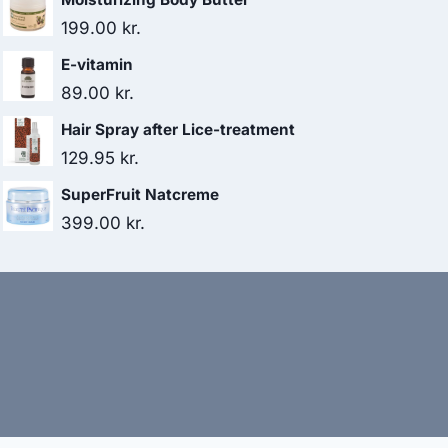
pris
pris
199.00
kr.
var:
er:
E-vitamin
155.00 kr..
145.95 kr..
89.00
kr.
Hair Spray after Lice-treatment
129.95
kr.
SuperFruit Natcreme
399.00
kr.