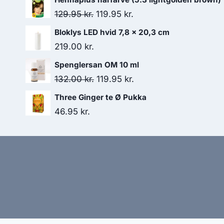
pris
pris
Den
Den
129.95
kr.
119.95
kr.
var:
er:
oprindelige
aktuelle
Bloklys LED hvid 7,8 x 20,3 cm
225.00 kr..
212.95 kr..
pris
pris
219.00
kr.
var:
er:
Spenglersan OM 10 ml
129.95 kr..
119.95 kr..
Den
Den
132.00
kr.
119.95
kr.
oprindelige
aktuelle
Three Ginger te Ø Pukka
pris
pris
46.95
kr.
var:
er:
132.00 kr..
119.95 kr..