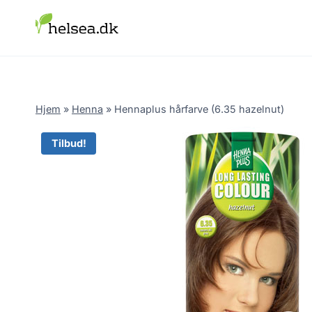
Skip
to
content
Hjem
»
Henna
»
Hennaplus hårfarve (6.35 hazelnut)
Tilbud!