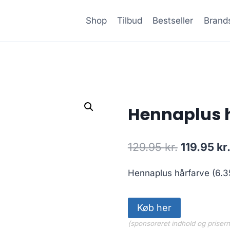
Shop
Tilbud
Bestseller
Brand
Hennaplus h
Den
129.95
kr.
119.95
kr
oprindeli
Hennaplus hårfarve (6.3
pris
var:
Køb her
129.95 kr.
(sponsoreret indhold og priser