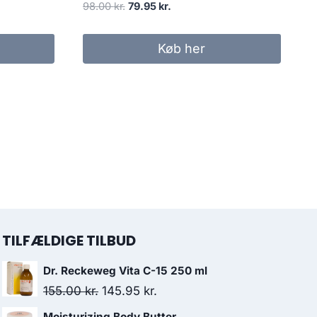
Den
Den
98.00
kr.
79.95
kr.
oprindelige
aktuelle
pris
pris
Køb her
var:
er:
98.00 kr..
79.95 kr..
TILFÆLDIGE TILBUD
Dr. Reckeweg Vita C-15 250 ml
Den
Den
155.00
kr.
145.95
kr.
oprindelige
aktuelle
Moisturizing Body Butter