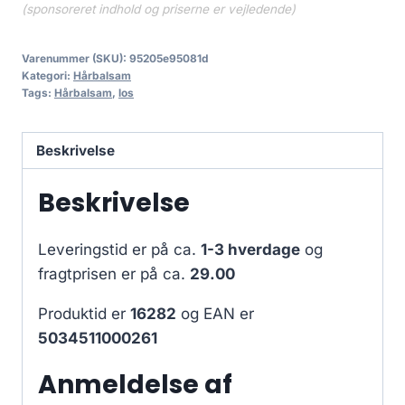
(sponsoreret indhold og priserne er vejledende)
Varenummer (SKU):
95205e95081d
Kategori:
Hårbalsam
Tags:
Hårbalsam
,
los
Beskrivelse
Beskrivelse
Leveringstid er på ca.
1-3 hverdage
og
fragtprisen er på ca.
29.00
Produktid er
16282
og EAN er
5034511000261
Anmeldelse af