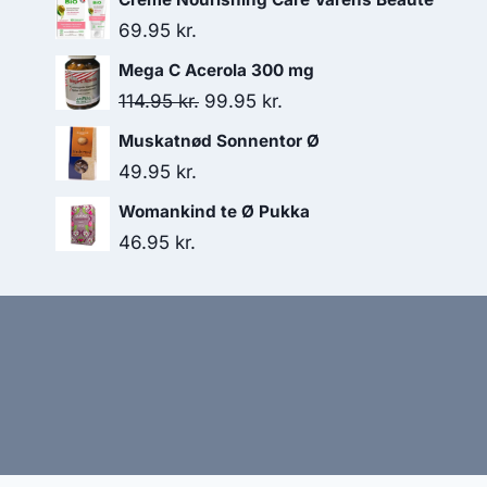
pris
pris
69.95
kr.
var:
er:
Mega C Acerola 300 mg
149.00 kr..
119.00 kr..
Den
Den
114.95
kr.
99.95
kr.
oprindelige
aktuelle
Muskatnød Sonnentor Ø
pris
pris
49.95
kr.
var:
er:
Womankind te Ø Pukka
114.95 kr..
99.95 kr..
46.95
kr.