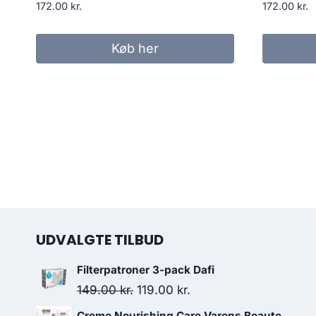
172.00
kr.
172.00
kr.
Køb her
UDVALGTE TILBUD
Filterpatroner 3-pack Dafi
Den
Den
149.00
kr.
119.00
kr.
oprindelige
aktuelle
Creme Nourishing Care Varens Beaute