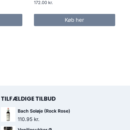
172.00
kr.
Køb her
TILFÆLDIGE TILBUD
Bach Soløje (Rock Rose)
110.95
kr.
Vaniljesukker Ø