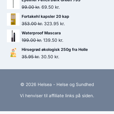
pris
pris
Den
Den
99.00
kr.
69.50
kr.
var:
er:
oprindelige
aktuelle
Fortakehl kapsler 20 kap
84.95 kr..
58.00 kr..
pris
pris
Den
Den
353.00
kr.
323.95
kr.
var:
er:
oprindelige
aktuelle
Waterproof Mascara
99.00 kr..
69.50 kr..
pris
pris
Den
Den
199.00
kr.
139.50
kr.
var:
er:
oprindelige
aktuelle
Hirsegrød økologisk 250g fra Holle
353.00 kr..
323.95 kr..
pris
pris
Den
Den
35.95
kr.
30.50
kr.
var:
er:
oprindelige
aktuelle
199.00 kr..
139.50 kr..
pris
pris
var:
er:
© 2026 Helsea - Helse og Sundhed
35.95 kr..
30.50 kr..
Vi henviser til affiliate links på siden.