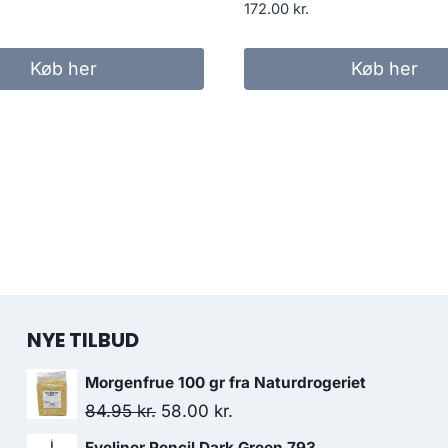
172.00
kr.
Køb her
Køb her
NYE TILBUD
Morgenfrue 100 gr fra Naturdrogeriet
Den
Den
84.95
kr.
58.00
kr.
oprindelige
aktuelle
Eyeliner Pencil Dark Green 793