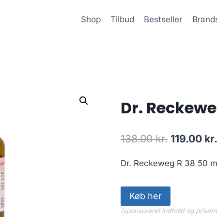
Shop
Tilbud
Bestseller
Brand
Dr. Reckewe
Den
138.00
kr.
119.00
kr
oprindeli
Dr. Reckeweg R 38 50 m
pris
var:
Køb her
138.00 kr.
(sponsoreret indhold og priser