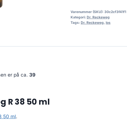
Varenummer (SKU):
30c2cf3f41f1
Kategori:
Dr. Reckeweg
Tags:
Dr. Reckeweg
,
los
sen er på ca.
39
g R 38 50 ml
8 50 ml
.