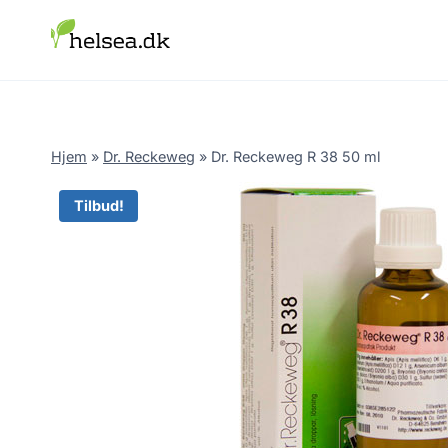
Skip
to
content
Hjem
»
Dr. Reckeweg
»
Dr. Reckeweg R 38 50 ml
Tilbud!