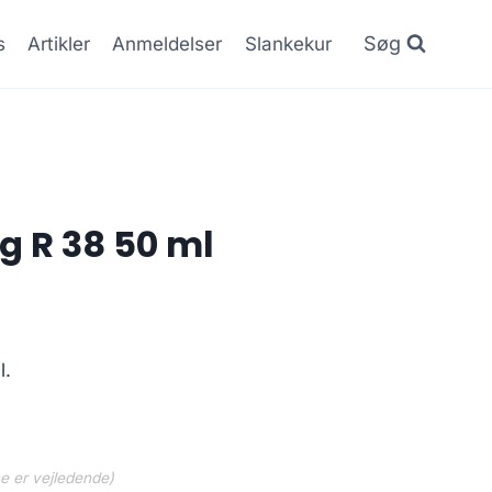
Søg
s
Artikler
Anmeldelser
Slankekur
g R 38 50 ml
Den
.
ge
aktuelle
l.
pris
er:
.
119.00 kr..
ne er vejledende)