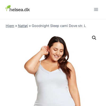
Skip
to
content
Hjem
»
Nattøj
»
Goodnight Sleep cami Dove str. L