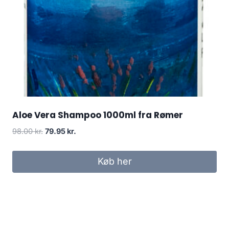
Aloe Vera Shampoo 1000ml fra Rømer
Den
Den
98.00
kr.
79.95
kr.
oprindelige
aktuelle
pris
pris
Køb her
var:
er:
98.00 kr..
79.95 kr..