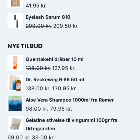
41.95
kr.
Eyelash Serum 810
Den
Den
299.00
kr.
209.50
kr.
oprindelige
aktuelle
pris
pris
NYE TILBUD
var:
er:
Quentakehl dråber 10 ml
299.00 kr..
209.50 kr..
Den
Den
138.00
kr.
127.95
kr.
oprindelige
aktuelle
Dr. Reckeweg R 66 50 ml
pris
pris
Den
Den
138.00
kr.
130.95
kr.
var:
er:
oprindelige
aktuelle
Aloe Vera Shampoo 1000ml fra Rømer
138.00 kr..
127.95 kr..
pris
pris
Den
Den
98.00
kr.
79.95
kr.
var:
er:
oprindelige
aktuelle
Gelatine stivelse til vingummi 100gr fra
138.00 kr..
130.95 kr..
pris
pris
Urtegaarden
var:
er:
Den
Den
69.00
kr.
39.00
kr.