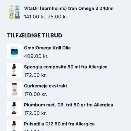
98.00 kr..
79.95 kr..
oprindelige
aktuelle
VitaOil (Bornholms) tran Omega 3 240ml
pris
pris
Den
Den
141.00
kr.
75.00
kr.
var:
er:
oprindelige
aktuelle
69.00 kr..
39.00 kr..
pris
pris
TILFÆLDIGE TILBUD
var:
er:
OmniOmega Krill Olie
141.00 kr..
75.00 kr..
409.00
kr.
Spongia composita 50 ml fra Allergica
172.00
kr.
Gurkemeje ekstrakt
170.00
kr.
Plumbum met. D6, trit 50 gr fra Allergica
172.00
kr.
Pulsatilla D12 50 ml fra Allergica