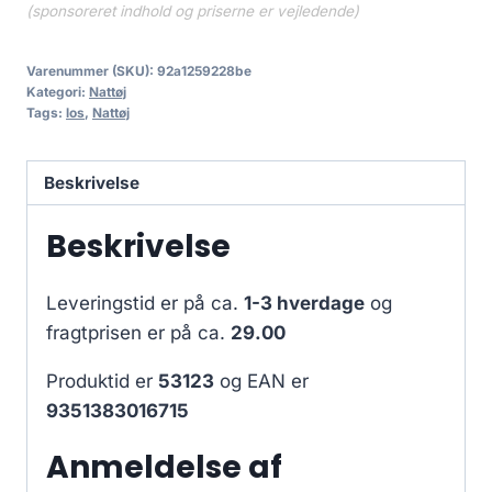
(sponsoreret indhold og priserne er vejledende)
Varenummer (SKU):
92a1259228be
Kategori:
Nattøj
Tags:
los
,
Nattøj
Beskrivelse
Beskrivelse
Leveringstid er på ca.
1-3 hverdage
og
fragtprisen er på ca.
29.00
Produktid er
53123
og EAN er
9351383016715
Anmeldelse af