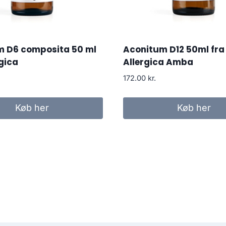
m D6 composita 50 ml
Aconitum D12 50ml fra
rgica
Allergica Amba
172.00
kr.
Køb her
Køb her