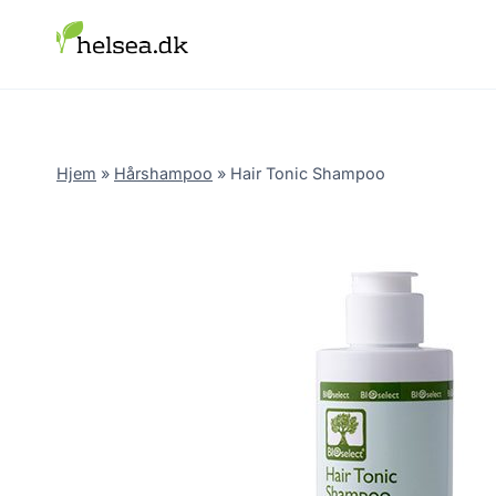
Skip
to
content
Hjem
»
Hårshampoo
»
Hair Tonic Shampoo