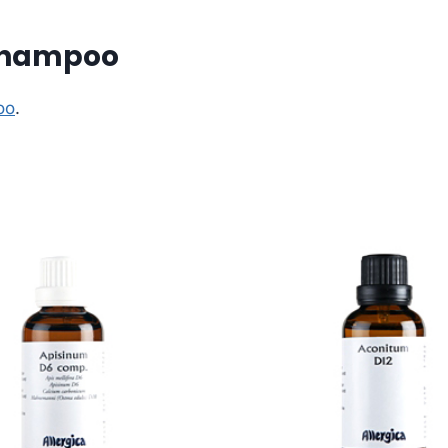
 Shampoo
oo
.