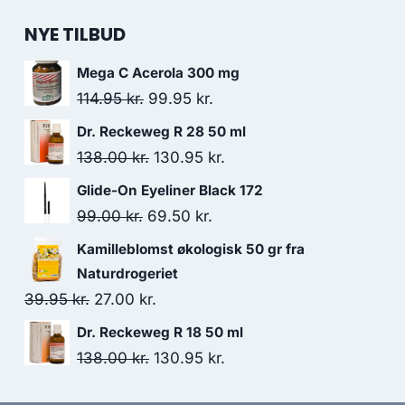
NYE TILBUD
Mega C Acerola 300 mg
Den
Den
114.95
kr.
99.95
kr.
oprindelige
aktuelle
Dr. Reckeweg R 28 50 ml
pris
pris
Den
Den
138.00
kr.
130.95
kr.
var:
er:
oprindelige
aktuelle
Glide-On Eyeliner Black 172
114.95 kr..
99.95 kr..
pris
pris
Den
Den
99.00
kr.
69.50
kr.
var:
er:
oprindelige
aktuelle
Kamilleblomst økologisk 50 gr fra
138.00 kr..
130.95 kr..
pris
pris
Naturdrogeriet
var:
er:
Den
Den
39.95
kr.
27.00
kr.
99.00 kr..
69.50 kr..
oprindelige
aktuelle
Dr. Reckeweg R 18 50 ml
pris
pris
Den
Den
138.00
kr.
130.95
kr.
var:
er:
oprindelige
aktuelle