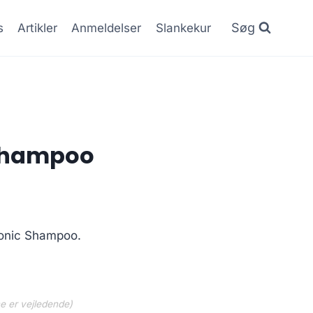
Søg
s
Artikler
Anmeldelser
Slankekur
 Shampoo
Tonic Shampoo.
ne er vejledende)