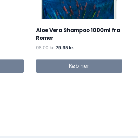
Aloe Vera Shampoo 1000ml fra
Rømer
Den
Den
98.00
kr.
79.95
kr.
oprindelige
aktuelle
pris
pris
Køb her
var:
er:
98.00 kr..
79.95 kr..