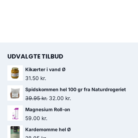
UDVALGTE TILBUD
Kikærter i vand Ø
31.50
kr.
Spidskommen hel 100 gr fra Naturdrogeriet
Den
Den
39.95
kr.
32.00
kr.
oprindelige
aktuelle
Magnesium Roll-on
pris
pris
59.00
kr.
var:
er:
Kardemomme hel Ø
39.95 kr..
32.00 kr..