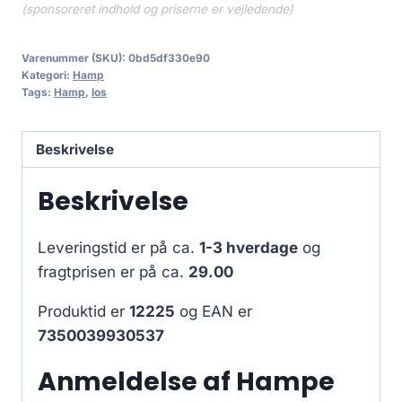
(sponsoreret indhold og priserne er vejledende)
Varenummer (SKU):
0bd5df330e90
Kategori:
Hamp
Tags:
Hamp
,
los
Beskrivelse
Beskrivelse
Leveringstid er på ca.
1-3 hverdage
og
fragtprisen er på ca.
29.00
Produktid er
12225
og EAN er
7350039930537
Anmeldelse af Hampe