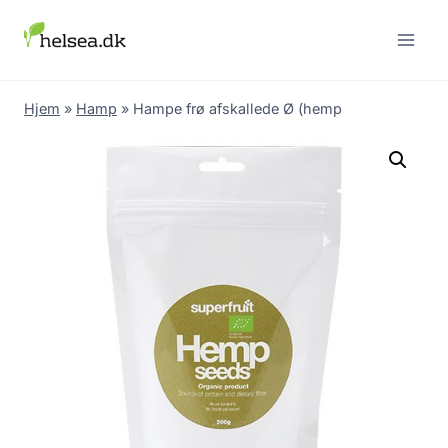
Skip
to
content
Hjem
»
Hamp
»
Hampe frø afskallede Ø (hemp