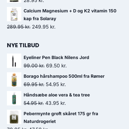
28.95
kr.
Calcium Magnesium + D og K2 vitamin 150
kap fra Solaray
Den
Den
289.95
kr.
249.95
kr.
oprindelige
aktuelle
pris
pris
NYE TILBUD
var:
er:
Eyeliner Pen Black Nilens Jord
289.95 kr..
249.95 kr..
Den
Den
99.00
kr.
69.50
kr.
oprindelige
aktuelle
Borago hårshampoo 500ml fra Rømer
pris
pris
Den
Den
69.95
kr.
54.95
kr.
var:
er:
oprindelige
aktuelle
Håndsæbe aloe vera & tea tree
99.00 kr..
69.50 kr..
pris
pris
Den
Den
54.95
kr.
43.95
kr.
var:
er:
oprindelige
aktuelle
Pebermynte groft skåret 175 gr fra
69.95 kr..
54.95 kr..
pris
pris
Naturdrogeriet
var:
er: