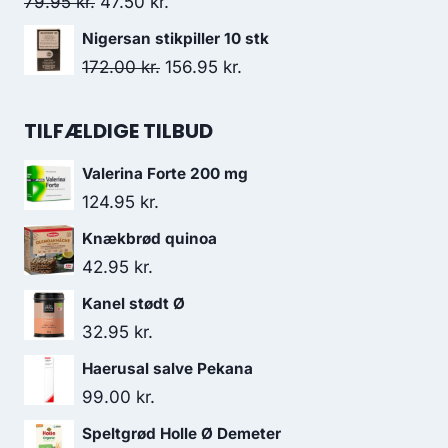
Den
Den
79.95
kr.
47.50
kr.
54.95 kr..
43.95 kr..
oprindelige
aktuelle
Nigersan stikpiller 10 stk
pris
pris
Den
Den
172.00
kr.
156.95
kr.
var:
er:
oprindelige
aktuelle
79.95 kr..
47.50 kr..
pris
pris
TILFÆLDIGE TILBUD
var:
er:
Valerina Forte 200 mg
172.00 kr..
156.95 kr..
124.95
kr.
Knækbrød quinoa
42.95
kr.
Kanel stødt Ø
32.95
kr.
Haerusal salve Pekana
99.00
kr.
Speltgrød Holle Ø Demeter