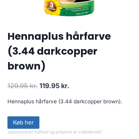
Hennaplus hårfarve
(3.44 darkcopper
brown)
Den
Den
129.95
kr.
119.95
kr.
oprindelige
aktuelle
Hennaplus hårfarve (3.44 darkcopper brown).
pris
pris
var:
er:
Køb her
129.95 kr..
119.95 kr..
(sponsoreret indhold og priserne er vejledende)