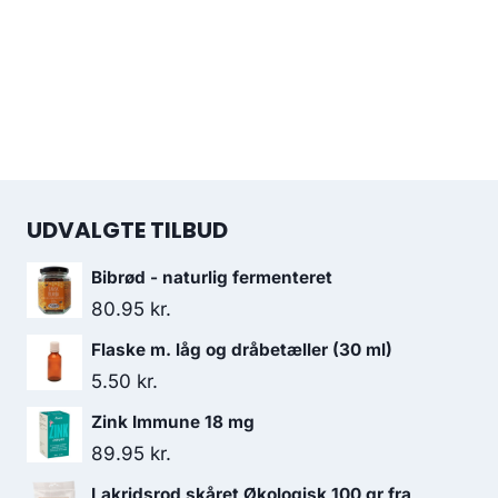
UDVALGTE TILBUD
Bibrød - naturlig fermenteret
80.95
kr.
Flaske m. låg og dråbetæller (30 ml)
5.50
kr.
Zink Immune 18 mg
89.95
kr.
Lakridsrod skåret Økologisk 100 gr fra