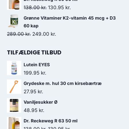
85.95 kr..
72.95 kr..
pris
pris
Den
Den
138.00
kr.
130.95
kr.
var:
er:
oprindelige
aktuelle
Grønne Vitaminer K2-vitamin 45 mcg + D3
138.00 kr..
130.95 kr..
pris
pris
60 kap
var:
er:
Den
Den
289.00
kr.
249.00
kr.
138.00 kr..
130.95 kr..
oprindelige
aktuelle
pris
pris
TILFÆLDIGE TILBUD
var:
er:
Lutein EYES
289.00 kr..
249.00 kr..
199.95
kr.
Grydeske m. hul 30 cm kirsebærtræ
27.95
kr.
Vaniljesukker Ø
48.95
kr.
Dr. Reckeweg R 63 50 ml
Den
Den