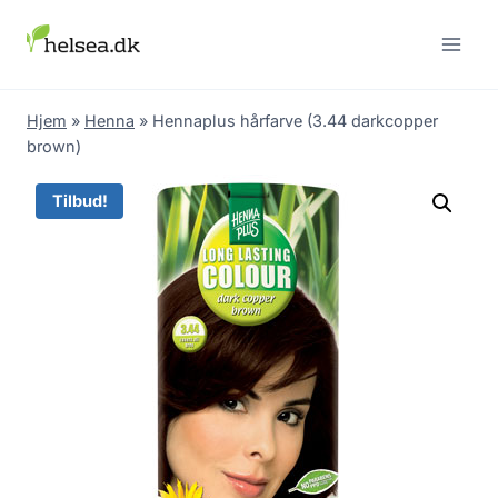
Skip
to
content
Hjem
»
Henna
»
Hennaplus hårfarve (3.44 darkcopper
brown)
Tilbud!