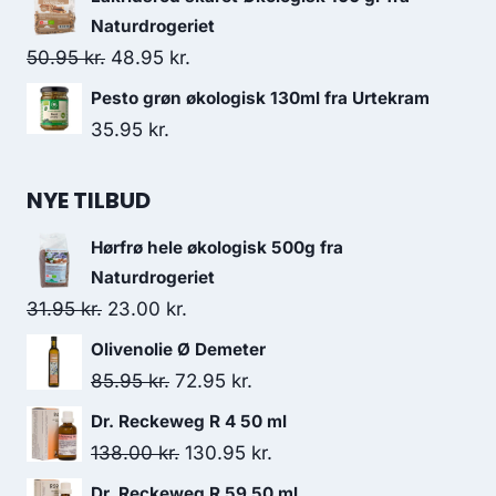
Naturdrogeriet
Den
Den
50.95
kr.
48.95
kr.
oprindelige
aktuelle
Pesto grøn økologisk 130ml fra Urtekram
pris
pris
35.95
kr.
var:
er:
50.95 kr..
48.95 kr..
NYE TILBUD
Hørfrø hele økologisk 500g fra
Naturdrogeriet
Den
Den
31.95
kr.
23.00
kr.
oprindelige
aktuelle
Olivenolie Ø Demeter
pris
pris
Den
Den
85.95
kr.
72.95
kr.
var:
er:
oprindelige
aktuelle
Dr. Reckeweg R 4 50 ml
31.95 kr..
23.00 kr..
pris
pris
Den
Den
138.00
kr.
130.95
kr.
var:
er:
oprindelige
aktuelle
Dr. Reckeweg R 59 50 ml