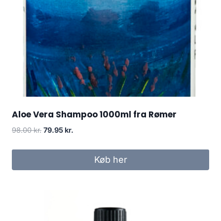
Aloe Vera Shampoo 1000ml fra Rømer
Den
Den
98.00
kr.
79.95
kr.
oprindelige
aktuelle
pris
pris
Køb her
var:
er:
98.00 kr..
79.95 kr..