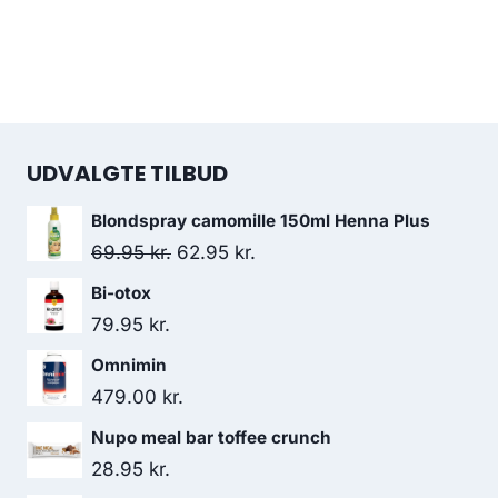
UDVALGTE TILBUD
Blondspray camomille 150ml Henna Plus
Den
Den
69.95
kr.
62.95
kr.
oprindelige
aktuelle
Bi-otox
pris
pris
79.95
kr.
var:
er:
Omnimin
69.95 kr..
62.95 kr..
479.00
kr.
Nupo meal bar toffee crunch
28.95
kr.