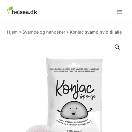
Skip
to
content
Hjem
»
Svampe og handsker
»
Konjac svamp hvid til alle