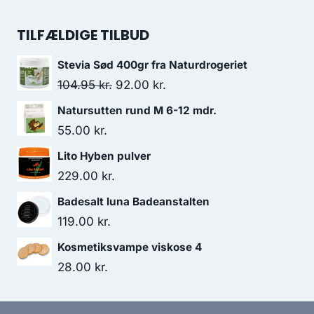
var:
er:
oprindelige
aktuelle
129.00 kr..
89.00 kr..
pris
pris
TILFÆLDIGE TILBUD
var:
er:
Stevia Sød 400gr fra Naturdrogeriet
129.95 kr..
119.95 kr..
Den
Den
104.95
kr.
92.00
kr.
oprindelige
aktuelle
Natursutten rund M 6-12 mdr.
pris
pris
55.00
kr.
var:
er:
Lito Hyben pulver
104.95 kr..
92.00 kr..
229.00
kr.
Badesalt luna Badeanstalten
119.00
kr.
Kosmetiksvampe viskose 4
28.00
kr.