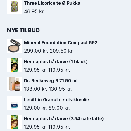
Three Licorice te Ø Pukka
46.95
kr.
NYE TILBUD
Mineral Foundation Compact 592
Den
Den
299.00
kr.
209.50
kr.
oprindelige
aktuelle
Hennaplus hårfarve (1 black)
pris
pris
Den
Den
129.95
kr.
119.95
kr.
var:
er:
oprindelige
aktuelle
Dr. Reckeweg R 71 50 ml
299.00 kr..
209.50 kr..
pris
pris
Den
Den
138.00
kr.
130.95
kr.
var:
er:
oprindelige
aktuelle
Lecithin Granulat solsikkeolie
129.95 kr..
119.95 kr..
pris
pris
Den
Den
129.00
kr.
89.00
kr.
var:
er:
oprindelige
aktuelle
Hennaplus hårfarve (7.54 cafe latte)
138.00 kr..
130.95 kr..
pris
pris
Den
Den
129.95
kr.
119.95
kr.