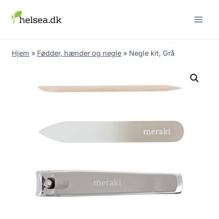
Skip
to
content
Hjem
»
Fødder, hænder og negle
»
Negle kit, Grå