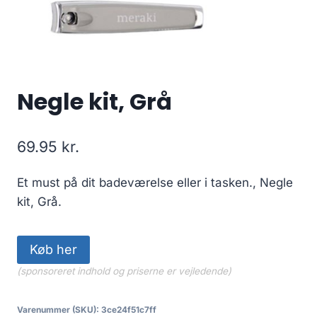
Negle kit, Grå
69.95
kr.
Et must på dit badeværelse eller i tasken., Negle
kit, Grå.
Køb her
(sponsoreret indhold og priserne er vejledende)
Varenummer (SKU):
3ce24f51c7ff