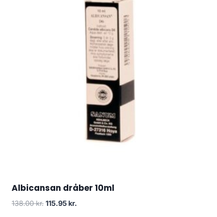
Albicansan dråber 10ml
Den
Den
138.00
kr.
115.95
kr.
oprindelige
aktuelle