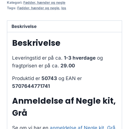
Kategori:
Fødder, hænder og negle
Tags:
Fødder, hænder og negle
,
los
Beskrivelse
Beskrivelse
Leveringstid er på ca.
1-3 hverdage
og
fragtprisen er på ca.
29.00
Produktid er
50743
og EAN er
5707644771741
Anmeldelse af Negle kit,
Grå
Se om vi har en
anmeldelse af Negle kit, Grå
.