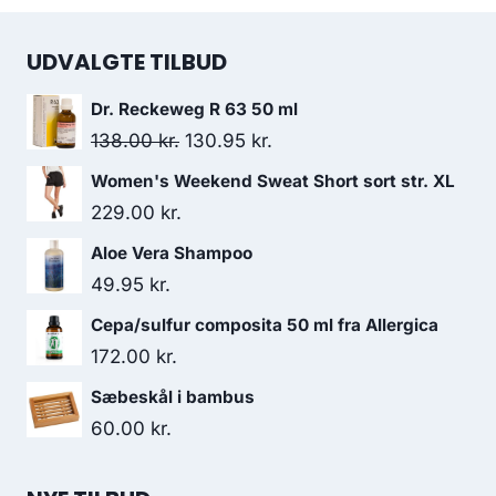
UDVALGTE TILBUD
Dr. Reckeweg R 63 50 ml
Den
Den
138.00
kr.
130.95
kr.
oprindelige
aktuelle
Women's Weekend Sweat Short sort str. XL
pris
pris
229.00
kr.
var:
er:
Aloe Vera Shampoo
138.00 kr..
130.95 kr..
49.95
kr.
Cepa/sulfur composita 50 ml fra Allergica
172.00
kr.
Sæbeskål i bambus
60.00
kr.