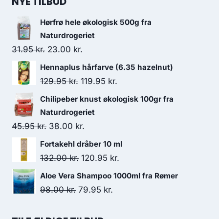
NYE TILBUD
Hørfrø hele økologisk 500g fra
Naturdrogeriet
Den
Den
31.95
kr.
23.00
kr.
oprindelige
aktuelle
Hennaplus hårfarve (6.35 hazelnut)
pris
pris
Den
Den
129.95
kr.
119.95
kr.
var:
er:
oprindelige
aktuelle
Chilipeber knust økologisk 100gr fra
31.95 kr..
23.00 kr..
pris
pris
Naturdrogeriet
var:
er:
Den
Den
45.95
kr.
38.00
kr.
129.95 kr..
119.95 kr..
oprindelige
aktuelle
Fortakehl dråber 10 ml
pris
pris
Den
Den
132.00
kr.
120.95
kr.
var:
er:
oprindelige
aktuelle
Aloe Vera Shampoo 1000ml fra Rømer
45.95 kr..
38.00 kr..
pris
pris
Den
Den
98.00
kr.
79.95
kr.
var:
er:
oprindelige
aktuelle
132.00 kr..
120.95 kr..
pris
pris