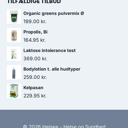
TILFÆLDIGE TILBUD
var:
er:
Organic greens pulvermix Ø
98.00 kr..
79.95 kr..
199.00
kr.
Propolis, Bi
164.95
kr.
Laktose intolerance test
369.00
kr.
Bodylotion t. alle hudtyper
259.00
kr.
Kelpasan
229.95
kr.
© 2026 Helsea - Helse og Sundhed