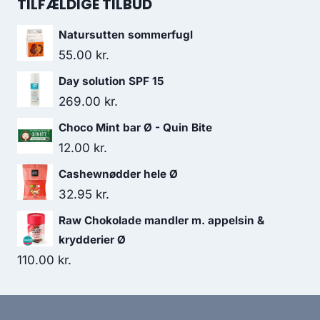
pris
pris
TILFÆLDIGE TILBUD
var:
er:
Natursutten sommerfugl
122.00 kr..
99.00 kr..
55.00
kr.
Day solution SPF 15
269.00
kr.
Choco Mint bar Ø - Quin Bite
12.00
kr.
Cashewnødder hele Ø
32.95
kr.
Raw Chokolade mandler m. appelsin &
krydderier Ø
110.00
kr.