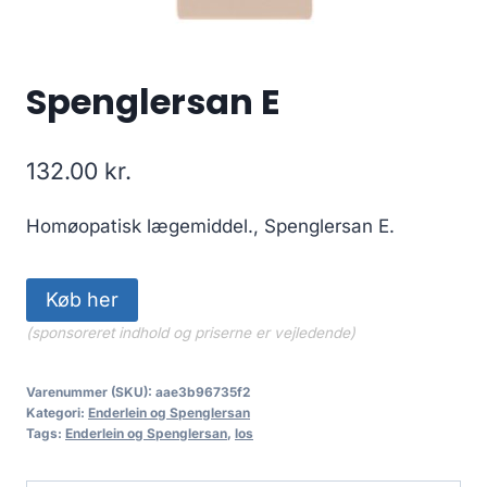
Spenglersan E
132.00
kr.
Homøopatisk lægemiddel., Spenglersan E.
Køb her
(sponsoreret indhold og priserne er vejledende)
Varenummer (SKU):
aae3b96735f2
Kategori:
Enderlein og Spenglersan
Tags:
Enderlein og Spenglersan
,
los