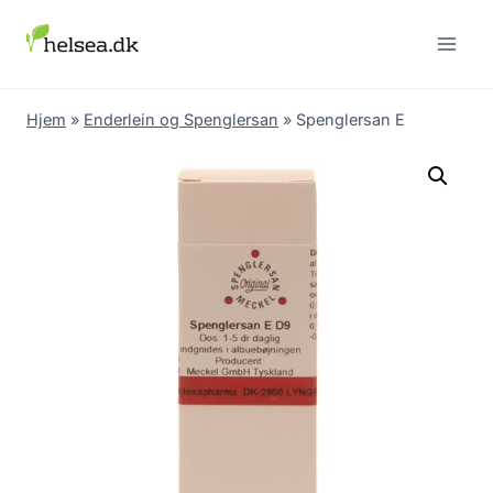
Skip
to
content
Hjem
»
Enderlein og Spenglersan
»
Spenglersan E