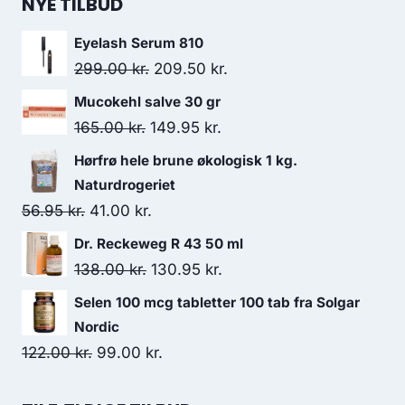
NYE TILBUD
Eyelash Serum 810
Den
Den
299.00
kr.
209.50
kr.
oprindelige
aktuelle
Mucokehl salve 30 gr
pris
pris
Den
Den
165.00
kr.
149.95
kr.
var:
er:
oprindelige
aktuelle
Hørfrø hele brune økologisk 1 kg.
299.00 kr..
209.50 kr..
pris
pris
Naturdrogeriet
var:
er:
Den
Den
56.95
kr.
41.00
kr.
165.00 kr..
149.95 kr..
oprindelige
aktuelle
Dr. Reckeweg R 43 50 ml
pris
pris
Den
Den
138.00
kr.
130.95
kr.
var:
er:
oprindelige
aktuelle
Selen 100 mcg tabletter 100 tab fra Solgar
56.95 kr..
41.00 kr..
pris
pris
Nordic
var:
er:
Den
Den
122.00
kr.
99.00
kr.
138.00 kr..
130.95 kr..
oprindelige
aktuelle