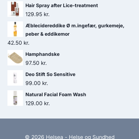
var:
er:
Hair Spray after Lice-treatment
129.95 kr..
119.95 kr..
129.95
kr.
Æblecidereddike Ø m.ingefær, gurkemeje,
peber & eddikemor
42.50
kr.
Hamphandske
97.50
kr.
Deo Stift So Sensitive
99.00
kr.
Natural Facial Foam Wash
129.00
kr.
© 2026 Helsea - Helse og Sundhed