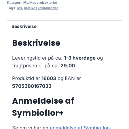
Kategori:
Mælkesyrebakterier
Tags:
los
,
Mælkesyrebakterier
Beskrivelse
Beskrivelse
Leveringstid er på ca.
1-3 hverdage
og
fragtprisen er på ca.
29.00
Produktid er
16603
og EAN er
5705380167033
Anmeldelse af
Symbioflor+
Se om vi har en
anmeldelse af Symbioflor+
.