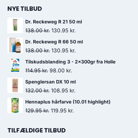
NYE TILBUD
Dr. Reckeweg R 21 50 ml
Den
Den
138.00
kr.
130.95
kr.
oprindelige
aktuelle
Dr. Reckeweg R 66 50 ml
pris
pris
Den
Den
138.00
kr.
130.95
kr.
var:
er:
oprindelige
aktuelle
Tilskudsblanding 3 - 2x300gr fra Holle
138.00 kr..
130.95 kr..
pris
pris
Den
Den
114.95
kr.
98.00
kr.
var:
er:
oprindelige
aktuelle
Spenglersan DX 10 ml
138.00 kr..
130.95 kr..
pris
pris
Den
Den
132.00
kr.
108.95
kr.
var:
er:
oprindelige
aktuelle
Hennaplus hårfarve (10.01 highlight)
114.95 kr..
98.00 kr..
pris
pris
Den
Den
129.95
kr.
119.95
kr.
var:
er:
oprindelige
aktuelle
132.00 kr..
108.95 kr..
pris
pris
TILFÆLDIGE TILBUD