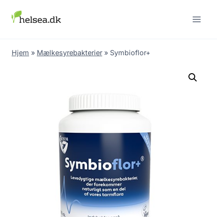
Skip
to
content
Hjem
»
Mælkesyrebakterier
»
Symbioflor+