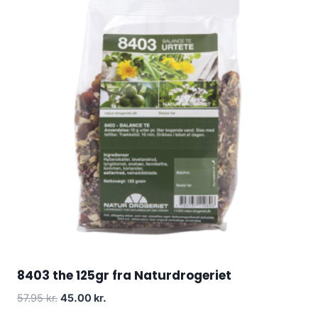
8403 the 125gr fra Naturdrogeriet
Den
Den
57.95
kr.
45.00
kr.
oprindelige
aktuelle