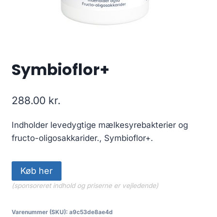
Symbioflor+
288.00
kr.
Indholder levedygtige mælkesyrebakterier og
fructo-oligosakkarider., Symbioflor+.
Køb her
(sponsoreret indhold og priserne er vejledende)
Varenummer (SKU):
a9c53de8ae4d