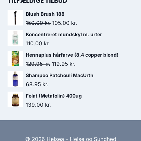
TILFÆLDIGE TILBUD
var:
er:
Blush Brush 188
138.00 kr..
130.95 kr..
Den
Den
150.00
kr.
105.00
kr.
oprindelige
aktuelle
Koncentreret mundskyl m. urter
pris
pris
110.00
kr.
var:
er:
Hennaplus hårfarve (8.4 copper blond)
150.00 kr..
105.00 kr..
Den
Den
129.95
kr.
119.95
kr.
oprindelige
aktuelle
Shampoo Patchouli MacUrth
pris
pris
68.95
kr.
var:
er:
Folat (Metafolin) 400ug
129.95 kr..
119.95 kr..
139.00
kr.
© 2026 Helsea - Helse og Sundhed