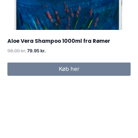
Aloe Vera Shampoo 1000ml fra Rømer
Den
Den
98.00
kr.
79.95
kr.
oprindelige
aktuelle
pris
pris
Køb her
var:
er:
98.00 kr..
79.95 kr..