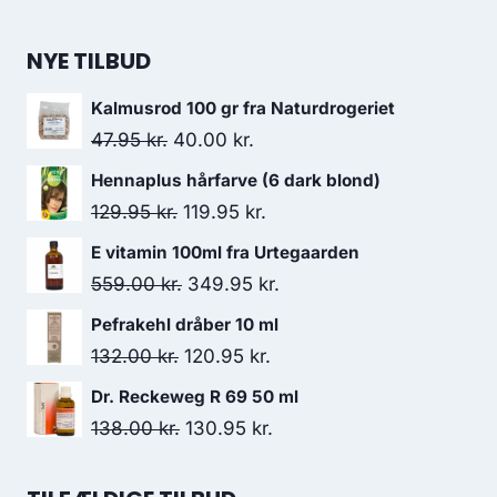
var:
er:
110.00 kr..
77.00 kr..
NYE TILBUD
Kalmusrod 100 gr fra Naturdrogeriet
Den
Den
47.95
kr.
40.00
kr.
oprindelige
aktuelle
Hennaplus hårfarve (6 dark blond)
pris
pris
Den
Den
129.95
kr.
119.95
kr.
var:
er:
oprindelige
aktuelle
E vitamin 100ml fra Urtegaarden
47.95 kr..
40.00 kr..
pris
pris
Den
Den
559.00
kr.
349.95
kr.
var:
er:
oprindelige
aktuelle
Pefrakehl dråber 10 ml
129.95 kr..
119.95 kr..
pris
pris
Den
Den
132.00
kr.
120.95
kr.
var:
er:
oprindelige
aktuelle
Dr. Reckeweg R 69 50 ml
559.00 kr..
349.95 kr..
pris
pris
Den
Den
138.00
kr.
130.95
kr.
var:
er:
oprindelige
aktuelle
132.00 kr..
120.95 kr..
pris
pris