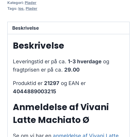
Kategori:
Plader
Tags:
los
,
Plader
Beskrivelse
Beskrivelse
Leveringstid er på ca.
1-3 hverdage
og
fragtprisen er på ca.
29.00
Produktid er
21297
og EAN er
4044889003215
Anmeldelse af Vivani
Latte Machiato Ø
Se om vi har en
anmeldelse af Vivani Latte