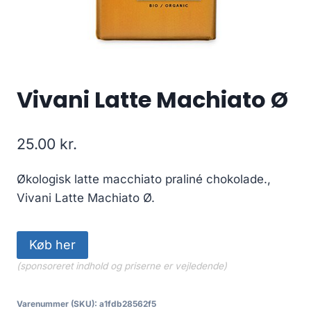
Vivani Latte Machiato Ø
25.00
kr.
Økologisk latte macchiato praliné chokolade.,
Vivani Latte Machiato Ø.
Køb her
(sponsoreret indhold og priserne er vejledende)
Varenummer (SKU):
a1fdb28562f5