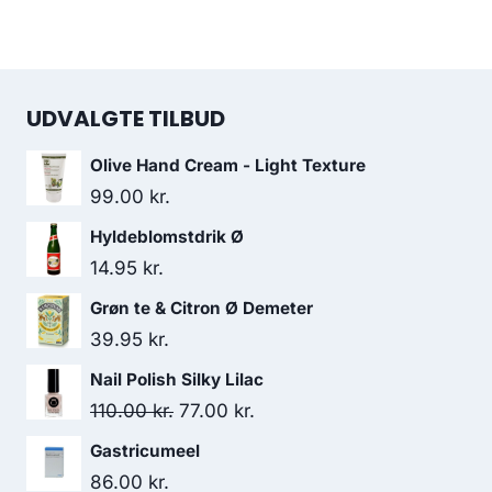
UDVALGTE TILBUD
Olive Hand Cream - Light Texture
99.00
kr.
Hyldeblomstdrik Ø
14.95
kr.
Grøn te & Citron Ø Demeter
39.95
kr.
Nail Polish Silky Lilac
Den
Den
110.00
kr.
77.00
kr.
oprindelige
aktuelle
Gastricumeel
pris
pris
86.00
kr.