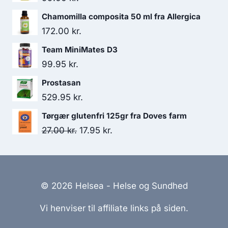
Chamomilla composita 50 ml fra Allergica
172.00
kr.
Team MiniMates D3
99.95
kr.
Prostasan
529.95
kr.
Tørgær glutenfri 125gr fra Doves farm
Den
Den
27.00
kr.
17.95
kr.
oprindelige
aktuelle
pris
pris
var:
er:
© 2026 Helsea - Helse og Sundhed
27.00 kr..
17.95 kr..
Vi henviser til affiliate links på siden.