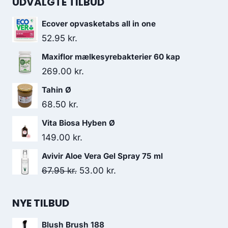
UDVALGTE TILBUD
Ecover opvasketabs all in one
52.95
kr.
Maxiflor mælkesyrebakterier 60 kap
269.00
kr.
Tahin Ø
68.50
kr.
Vita Biosa Hyben Ø
149.00
kr.
Avivir Aloe Vera Gel Spray 75 ml
Den
Den
67.95
kr.
53.00
kr.
oprindelige
aktuelle
pris
pris
NYE TILBUD
var:
er:
Blush Brush 188