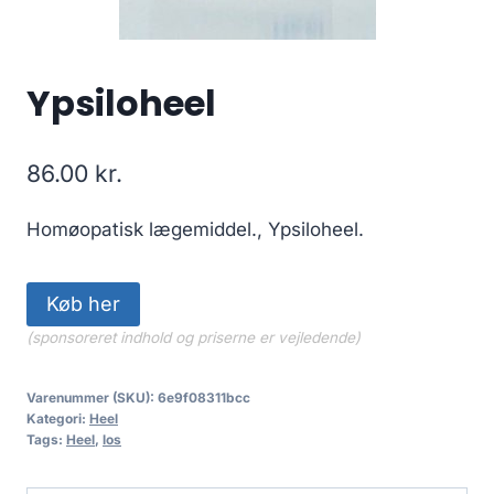
Ypsiloheel
86.00
kr.
Homøopatisk lægemiddel., Ypsiloheel.
Køb her
(sponsoreret indhold og priserne er vejledende)
Varenummer (SKU):
6e9f08311bcc
Kategori:
Heel
Tags:
Heel
,
los