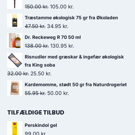
67.95 kr..
53.00 kr..
Den
Den
150.00
kr.
105.00
kr.
oprindelige
aktuelle
Træstamme økologisk 75 gr fra Økoladen
pris
pris
Den
Den
47.50
kr.
34.95
kr.
var:
er:
oprindelige
aktuelle
Dr. Reckeweg R 70 50 ml
150.00 kr..
105.00 kr..
pris
pris
Den
Den
138.00
kr.
130.95
kr.
var:
er:
oprindelige
aktuelle
Risnudler med græskar & ingefær økologisk
47.50 kr..
34.95 kr..
pris
pris
fra King soba
var:
er:
Den
Den
32.00
kr.
25.50
kr.
138.00 kr..
130.95 kr..
oprindelige
aktuelle
Kardemomme, stødt 50 gr fra Naturdrogeriet
pris
pris
Den
Den
55.95
kr.
50.00
kr.
var:
er:
oprindelige
aktuelle
32.00 kr..
25.50 kr..
pris
pris
TILFÆLDIGE TILBUD
var:
er:
Perskindol gel
55.95 kr..
50.00 kr..
99.00
kr.