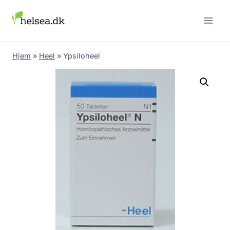
Skip
to
content
Hjem
»
Heel
»
Ypsiloheel