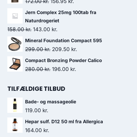
Den
Den
172.00
kr.
156.95
kr.
var:
er:
oprindelige
aktuelle
Jern Complex 25mg 100tab fra
55.95 kr..
50.00 kr..
pris
pris
Naturdrogeriet
var:
er:
Den
Den
158.00
kr.
143.00
kr.
172.00 kr..
156.95 kr..
oprindelige
aktuelle
Mineral Foundation Compact 595
pris
pris
Den
Den
299.00
kr.
209.50
kr.
var:
er:
oprindelige
aktuelle
Compact Bronzing Powder Calico
158.00 kr..
143.00 kr..
pris
pris
Den
Den
280.00
kr.
196.00
kr.
var:
er:
oprindelige
aktuelle
299.00 kr..
209.50 kr..
pris
pris
TILFÆLDIGE TILBUD
var:
er:
Bade- og massageolie
280.00 kr..
196.00 kr..
119.00
kr.
Hepar sulf. D12 50 ml fra Allergica
164.00
kr.