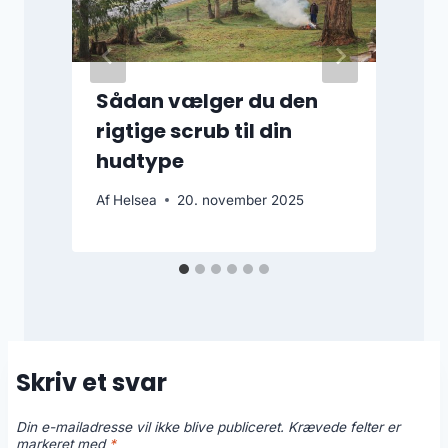
Sådan vælger du den
rigtige scrub til din
hudtype
A
Af
Helsea
20. november 2025
Skriv et svar
Din e-mailadresse vil ikke blive publiceret.
Krævede felter er
markeret med
*