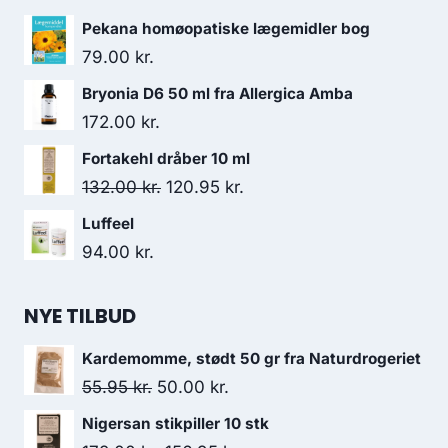
Pekana homøopatiske lægemidler bog
79.00
kr.
Bryonia D6 50 ml fra Allergica Amba
172.00
kr.
Fortakehl dråber 10 ml
Den
Den
132.00
kr.
120.95
kr.
oprindelige
aktuelle
Luffeel
pris
pris
94.00
kr.
var:
er:
132.00 kr..
120.95 kr..
NYE TILBUD
Kardemomme, stødt 50 gr fra Naturdrogeriet
Den
Den
55.95
kr.
50.00
kr.
oprindelige
aktuelle
Nigersan stikpiller 10 stk
pris
pris