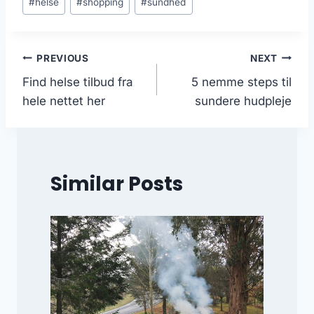
#
helse
#
shopping
#
sundhed
Tags:
Indlægsnavigation
PREVIOUS
NEXT
Find helse tilbud fra
5 nemme steps til
hele nettet her
sundere hudpleje
Similar Posts