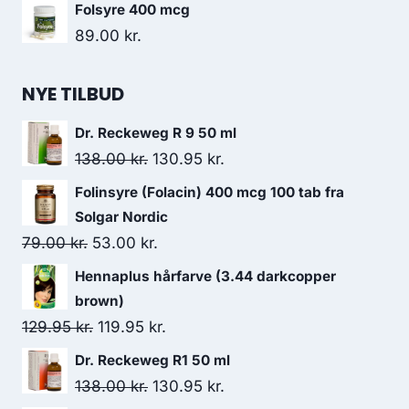
Folsyre 400 mcg
89.00
kr.
NYE TILBUD
Dr. Reckeweg R 9 50 ml
Den
Den
138.00
kr.
130.95
kr.
oprindelige
aktuelle
Folinsyre (Folacin) 400 mcg 100 tab fra
pris
pris
Solgar Nordic
var:
er:
Den
Den
79.00
kr.
53.00
kr.
138.00 kr..
130.95 kr..
oprindelige
aktuelle
Hennaplus hårfarve (3.44 darkcopper
pris
pris
brown)
var:
er:
Den
Den
129.95
kr.
119.95
kr.
79.00 kr..
53.00 kr..
oprindelige
aktuelle
Dr. Reckeweg R1 50 ml
pris
pris
Den
Den
138.00
kr.
130.95
kr.
var:
er: