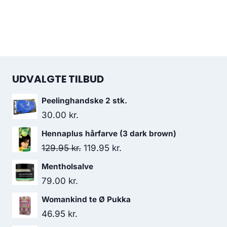
UDVALGTE TILBUD
Peelinghandske 2 stk.
30.00
kr.
Hennaplus hårfarve (3 dark brown)
Den
Den
129.95
kr.
119.95
kr.
oprindelige
aktuelle
Mentholsalve
pris
pris
79.00
kr.
var:
er:
Womankind te Ø Pukka
129.95 kr..
119.95 kr..
46.95
kr.