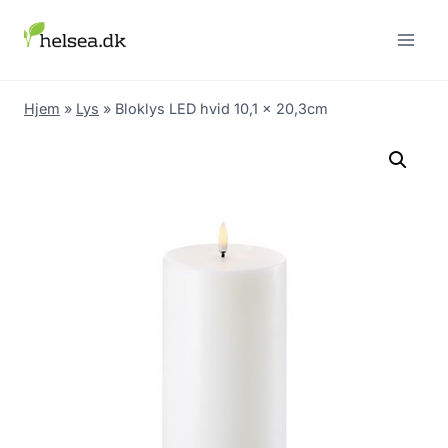
Skip
to
content
Hjem
»
Lys
»
Bloklys LED hvid 10,1 x 20,3cm