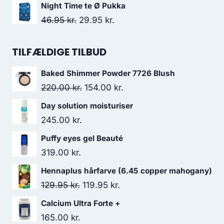
oprindelige
aktuelle
Night Time te Ø Pukka
129.95 kr..
119.95 kr..
pris
pris
Den
Den
46.95
kr.
29.95
kr.
var:
er:
oprindelige
aktuelle
138.00 kr..
130.95 kr..
pris
pris
TILFÆLDIGE TILBUD
var:
er:
Baked Shimmer Powder 7726 Blush
46.95 kr..
29.95 kr..
Den
Den
220.00
kr.
154.00
kr.
oprindelige
aktuelle
Day solution moisturiser
pris
pris
245.00
kr.
var:
er:
Puffy eyes gel Beauté
220.00 kr..
154.00 kr..
319.00
kr.
Hennaplus hårfarve (6.45 copper mahogany)
Den
Den
129.95
kr.
119.95
kr.
oprindelige
aktuelle
Calcium Ultra Forte +
pris
pris
165.00
kr.