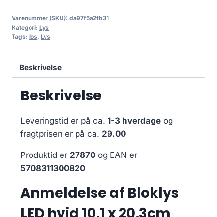
Varenummer (SKU):
da97f5a2fb31
Kategori:
Lys
Tags:
los
,
Lys
Beskrivelse
Beskrivelse
Leveringstid er på ca.
1-3 hverdage
og
fragtprisen er på ca.
29.00
Produktid er
27870
og EAN er
5708311300820
Anmeldelse af Bloklys
LED hvid 10,1 x 20,3cm