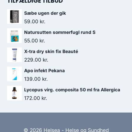
TILFÆLDIGE TILBUD
var:
er:
Sæbe ugen der gik
59.95 kr..
47.00 kr..
59.00
kr.
Natursutten sommerfugl rund S
55.00
kr.
X-tra dry skin fix Beauté
229.00
kr.
Apo infekt Pekana
139.00
kr.
Lycopus virg. composita 50 ml fra Allergica
172.00
kr.
© 2026 Helsea - Helse og Sundhed