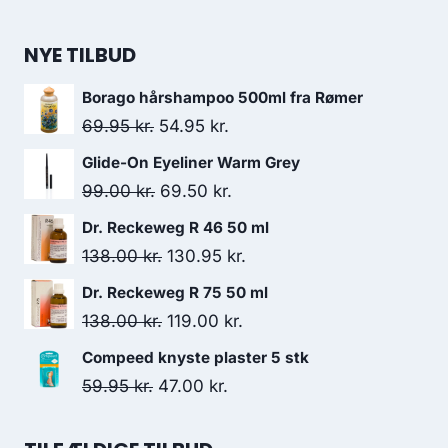
NYE TILBUD
Borago hårshampoo 500ml fra Rømer
Den
Den
69.95
kr.
54.95
kr.
oprindelige
aktuelle
Glide-On Eyeliner Warm Grey
pris
pris
Den
Den
99.00
kr.
69.50
kr.
var:
er:
oprindelige
aktuelle
Dr. Reckeweg R 46 50 ml
69.95 kr..
54.95 kr..
pris
pris
Den
Den
138.00
kr.
130.95
kr.
var:
er:
oprindelige
aktuelle
Dr. Reckeweg R 75 50 ml
99.00 kr..
69.50 kr..
pris
pris
Den
Den
138.00
kr.
119.00
kr.
var:
er:
oprindelige
aktuelle
Compeed knyste plaster 5 stk
138.00 kr..
130.95 kr..
pris
pris
Den
Den
59.95
kr.
47.00
kr.
var:
er:
oprindelige
aktuelle
138.00 kr..
119.00 kr..
pris
pris