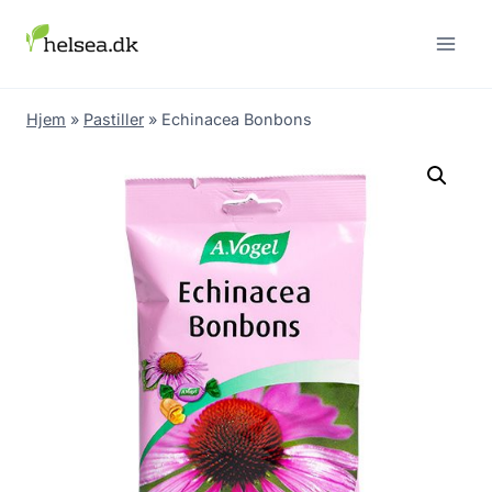
Skip
to
content
Hjem
»
Pastiller
»
Echinacea Bonbons