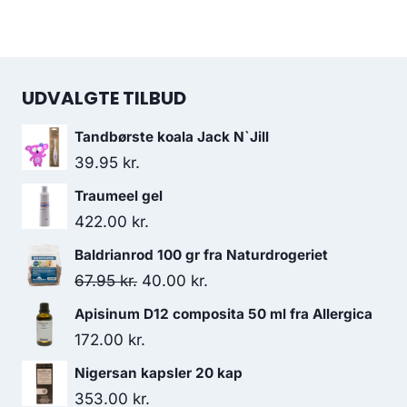
UDVALGTE TILBUD
Tandbørste koala Jack N`Jill
39.95
kr.
Traumeel gel
422.00
kr.
Baldrianrod 100 gr fra Naturdrogeriet
Den
Den
67.95
kr.
40.00
kr.
oprindelige
aktuelle
Apisinum D12 composita 50 ml fra Allergica
pris
pris
172.00
kr.
var:
er:
Nigersan kapsler 20 kap
67.95 kr..
40.00 kr..
353.00
kr.