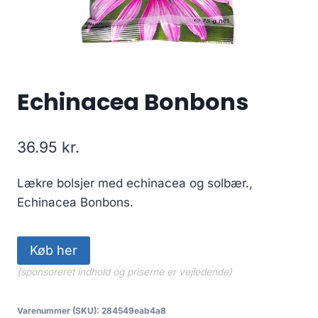
Echinacea Bonbons
36.95
kr.
Lækre bolsjer med echinacea og solbær.,
Echinacea Bonbons.
Køb her
(sponsoreret indhold og priserne er vejledende)
Varenummer (SKU):
284549eab4a8