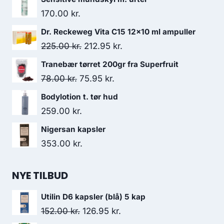
170.00
kr.
Dr. Reckeweg Vita C15 12x10 ml ampuller
Den
Den
225.00
kr.
212.95
kr.
oprindelige
aktuelle
Tranebær tørret 200gr fra Superfruit
pris
pris
Den
Den
78.00
kr.
75.95
kr.
var:
er:
oprindelige
aktuelle
Bodylotion t. tør hud
225.00 kr..
212.95 kr..
pris
pris
259.00
kr.
var:
er:
Nigersan kapsler
78.00 kr..
75.95 kr..
353.00
kr.
NYE TILBUD
Utilin D6 kapsler (blå) 5 kap
Den
Den
152.00
kr.
126.95
kr.