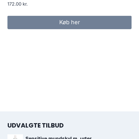
172.00
kr.
Køb her
UDVALGTE TILBUD
Sensitive mundskyl m. urter