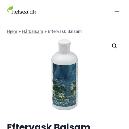
Skip
to
content
Hjem
»
Hårbalsam
»
Eftervask Balsam
Eftervask Balsam