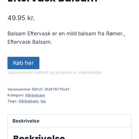
49.95
kr.
Balsam Eftervask er en mild balsam fra Rømer.,
Eftervask Balsam.
Køb her
(sponsoreret indhold og priserne er vejledende)
Varenummer (SKU):
3fdf7977fe41
Kategori:
Hårbalsam
Tags:
Hårbalsam
,
los
Beskrivelse
Beskrivelse