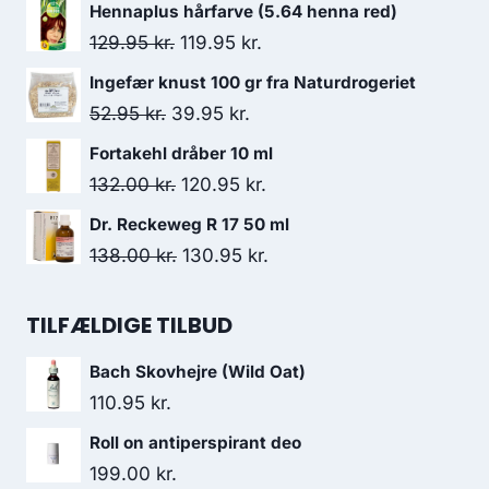
oprindelige
aktuelle
Hennaplus hårfarve (5.64 henna red)
pris
pris
Den
Den
129.95
kr.
119.95
kr.
var:
er:
oprindelige
aktuelle
Ingefær knust 100 gr fra Naturdrogeriet
152.00 kr..
126.95 kr..
pris
pris
Den
Den
52.95
kr.
39.95
kr.
var:
er:
oprindelige
aktuelle
Fortakehl dråber 10 ml
129.95 kr..
119.95 kr..
pris
pris
Den
Den
132.00
kr.
120.95
kr.
var:
er:
oprindelige
aktuelle
Dr. Reckeweg R 17 50 ml
52.95 kr..
39.95 kr..
pris
pris
Den
Den
138.00
kr.
130.95
kr.
var:
er:
oprindelige
aktuelle
132.00 kr..
120.95 kr..
pris
pris
TILFÆLDIGE TILBUD
var:
er:
Bach Skovhejre (Wild Oat)
138.00 kr..
130.95 kr..
110.95
kr.
Roll on antiperspirant deo
199.00
kr.