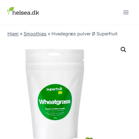
Skip
to
content
Hjem
»
Smoothies
»
Hvedegræs pulver Ø Superfruit