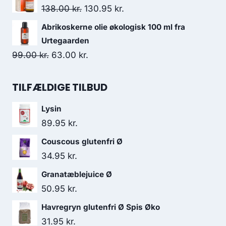
pris
pris
Den
Den
138.00
kr.
130.95
kr.
var:
er:
oprindelige
aktuelle
Abrikoskerne olie økologisk 100 ml fra
50.95 kr..
48.95 kr..
pris
pris
Urtegaarden
var:
er:
Den
Den
99.00
kr.
63.00
kr.
138.00 kr..
130.95 kr..
oprindelige
aktuelle
pris
pris
TILFÆLDIGE TILBUD
var:
er:
Lysin
99.00 kr..
63.00 kr..
89.95
kr.
Couscous glutenfri Ø
34.95
kr.
Granatæblejuice Ø
50.95
kr.
Havregryn glutenfri Ø Spis Øko
31.95
kr.