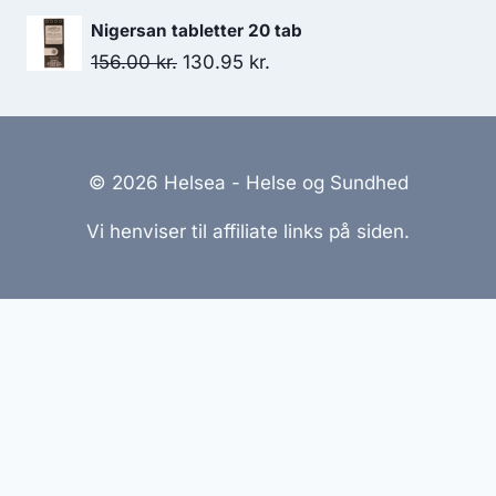
Nigersan tabletter 20 tab
Den
Den
156.00
kr.
130.95
kr.
oprindelige
aktuelle
pris
pris
var:
er:
© 2026 Helsea - Helse og Sundhed
156.00 kr..
130.95 kr..
Vi henviser til affiliate links på siden.
Hjemmesider Til Salg
|
Hjemmeside Udvikling
|
Online
Tilbud
Denne side kan være skabt med AI! Indholdet er
genereret med henblik på at informere og inspirere,
men vi anbefaler altid at dobbelttjekke vigtige