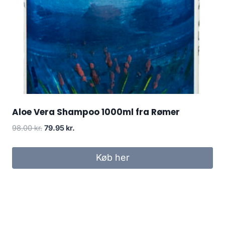
Aloe Vera Shampoo 1000ml fra Rømer
Den
Den
98.00
kr.
79.95
kr.
oprindelige
aktuelle
pris
pris
Køb her
var:
er:
98.00 kr..
79.95 kr..