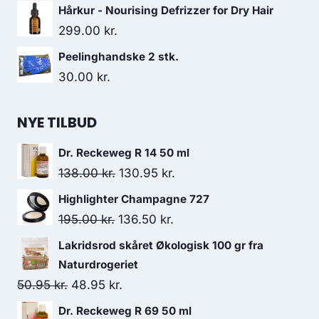
Hårkur - Nourising Defrizzer for Dry Hair
299.00
kr.
Peelinghandske 2 stk.
30.00
kr.
NYE TILBUD
Dr. Reckeweg R 14 50 ml
Den
Den
138.00
kr.
130.95
kr.
oprindelige
aktuelle
Highlighter Champagne 727
pris
pris
Den
Den
195.00
kr.
136.50
kr.
var:
er:
oprindelige
aktuelle
Lakridsrod skåret Økologisk 100 gr fra
138.00 kr..
130.95 kr..
pris
pris
Naturdrogeriet
var:
er:
Den
Den
50.95
kr.
48.95
kr.
195.00 kr..
136.50 kr..
oprindelige
aktuelle
Dr. Reckeweg R 69 50 ml