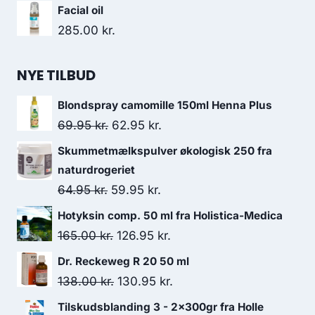
oprindelige
aktuelle
Facial oil
pris
pris
285.00
kr.
var:
er:
99.95 kr..
63.50 kr..
NYE TILBUD
Blondspray camomille 150ml Henna Plus
Den
Den
69.95
kr.
62.95
kr.
oprindelige
aktuelle
Skummetmælkspulver økologisk 250 fra
pris
pris
naturdrogeriet
var:
er:
Den
Den
64.95
kr.
59.95
kr.
69.95 kr..
62.95 kr..
oprindelige
aktuelle
Hotyksin comp. 50 ml fra Holistica-Medica
pris
pris
Den
Den
165.00
kr.
126.95
kr.
var:
er:
oprindelige
aktuelle
Dr. Reckeweg R 20 50 ml
64.95 kr..
59.95 kr..
pris
pris
Den
Den
138.00
kr.
130.95
kr.
var:
er:
oprindelige
aktuelle
Tilskudsblanding 3 - 2x300gr fra Holle