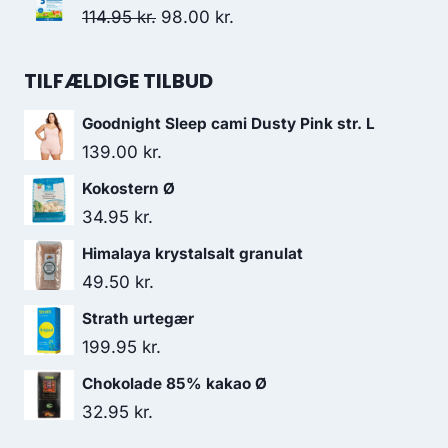
165.00 kr..
126.95 kr..
pris
pris
Den
Den
114.95
kr.
98.00
kr.
var:
er:
oprindelige
aktuelle
138.00 kr..
130.95 kr..
pris
pris
TILFÆLDIGE TILBUD
var:
er:
Goodnight Sleep cami Dusty Pink str. L
114.95 kr..
98.00 kr..
139.00
kr.
Kokostern Ø
34.95
kr.
Himalaya krystalsalt granulat
49.50
kr.
Strath urtegær
199.95
kr.
Chokolade 85% kakao Ø
32.95
kr.