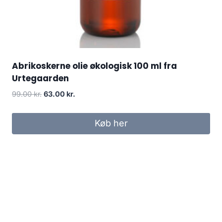
Abrikoskerne olie økologisk 100 ml fra
Urtegaarden
Den
Den
99.00
kr.
63.00
kr.
oprindelige
aktuelle
pris
pris
Køb her
var:
er:
99.00 kr..
63.00 kr..