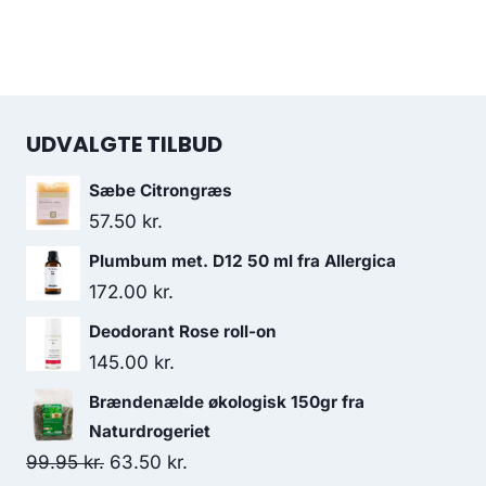
UDVALGTE TILBUD
Sæbe Citrongræs
57.50
kr.
Plumbum met. D12 50 ml fra Allergica
172.00
kr.
Deodorant Rose roll-on
145.00
kr.
Brændenælde økologisk 150gr fra
Naturdrogeriet
Den
Den
99.95
kr.
63.50
kr.