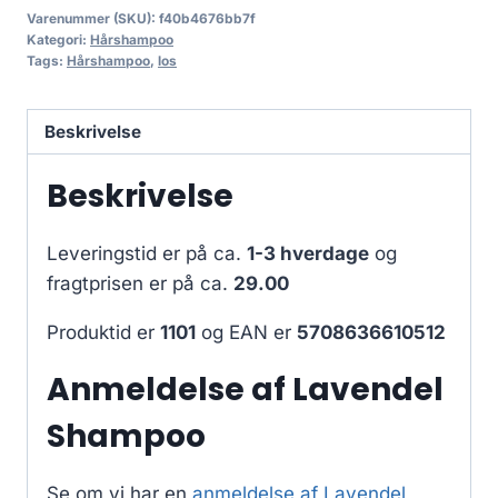
Varenummer (SKU):
f40b4676bb7f
Kategori:
Hårshampoo
Tags:
Hårshampoo
,
los
Beskrivelse
Beskrivelse
Leveringstid er på ca.
1-3 hverdage
og
fragtprisen er på ca.
29.00
Produktid er
1101
og EAN er
5708636610512
Anmeldelse af Lavendel
Shampoo
Se om vi har en
anmeldelse af Lavendel