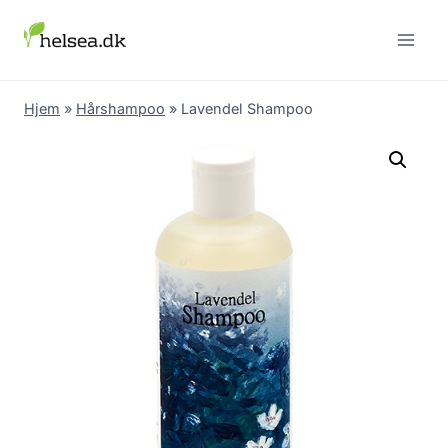
Skip
to
content
Hjem
»
Hårshampoo
»
Lavendel Shampoo