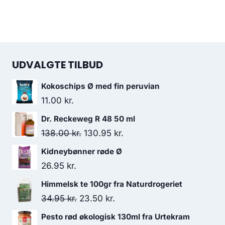
UDVALGTE TILBUD
Kokoschips Ø med fin peruvian
11.00
kr.
Dr. Reckeweg R 48 50 ml
Den
Den
138.00
kr.
130.95
kr.
oprindelige
aktuelle
Kidneybønner røde Ø
pris
pris
26.95
kr.
var:
er:
Himmelsk te 100gr fra Naturdrogeriet
138.00 kr..
130.95 kr..
Den
Den
34.95
kr.
23.50
kr.
oprindelige
aktuelle
Pesto rød økologisk 130ml fra Urtekram