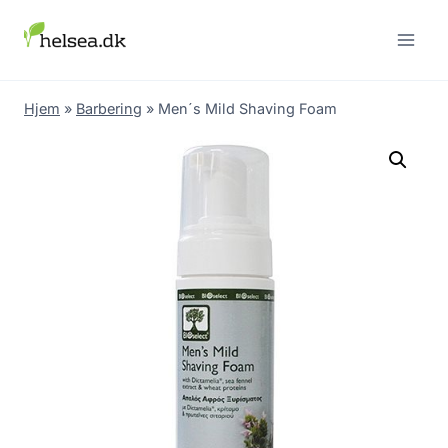
Skip
to
content
Hjem
»
Barbering
»
Men´s Mild Shaving Foam