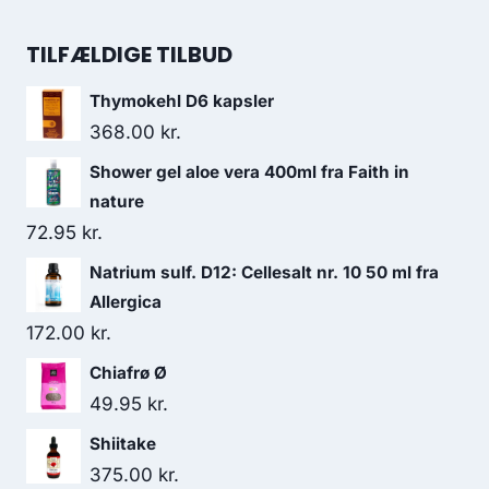
var:
er:
oprindelige
aktuelle
165.00 kr..
139.95 kr..
pris
pris
TILFÆLDIGE TILBUD
var:
er:
Thymokehl D6 kapsler
180.00 kr..
163.95 kr..
368.00
kr.
Shower gel aloe vera 400ml fra Faith in
nature
72.95
kr.
Natrium sulf. D12: Cellesalt nr. 10 50 ml fra
Allergica
172.00
kr.
Chiafrø Ø
49.95
kr.
Shiitake
375.00
kr.