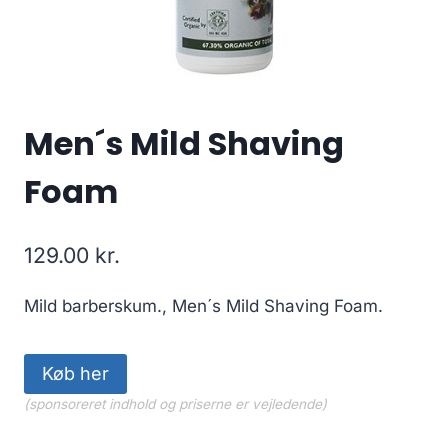
Men´s Mild Shaving
Foam
129.00
kr.
Mild barberskum., Men´s Mild Shaving Foam.
Køb her
(sponsoreret indhold og priserne er vejledende)