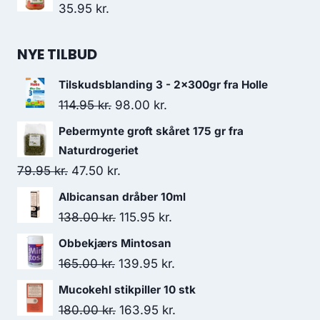
pris
pris
35.95
kr.
var:
er:
34.95 kr..
23.50 kr..
NYE TILBUD
Tilskudsblanding 3 - 2x300gr fra Holle
Den
Den
114.95
kr.
98.00
kr.
oprindelige
aktuelle
Pebermynte groft skåret 175 gr fra
pris
pris
Naturdrogeriet
var:
er:
Den
Den
79.95
kr.
47.50
kr.
114.95 kr..
98.00 kr..
oprindelige
aktuelle
Albicansan dråber 10ml
pris
pris
Den
Den
138.00
kr.
115.95
kr.
var:
er:
oprindelige
aktuelle
Obbekjærs Mintosan
79.95 kr..
47.50 kr..
pris
pris
Den
Den
165.00
kr.
139.95
kr.
var:
er:
oprindelige
aktuelle
Mucokehl stikpiller 10 stk
138.00 kr..
115.95 kr..
pris
pris
Den
Den
180.00
kr.
163.95
kr.