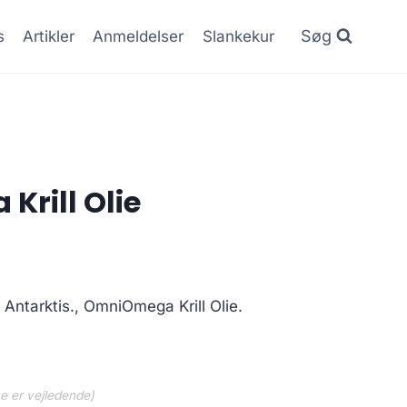
Søg
s
Artikler
Anmeldelser
Slankekur
rill Olie
 Antarktis., OmniOmega Krill Olie.
ne er vejledende)