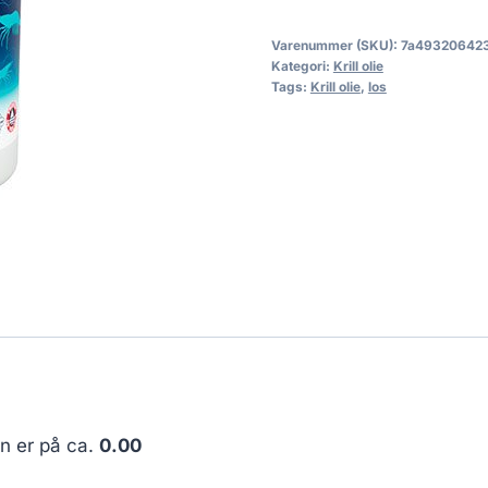
Varenummer (SKU):
7a49320642
Kategori:
Krill olie
Tags:
Krill olie
,
los
en er på ca.
0.00