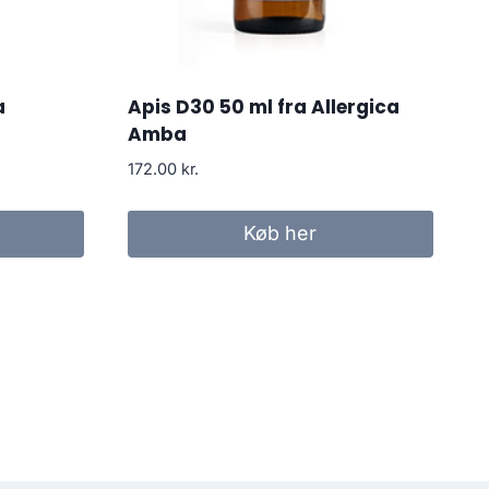
a
Apis D30 50 ml fra Allergica
Amba
172.00
kr.
Køb her