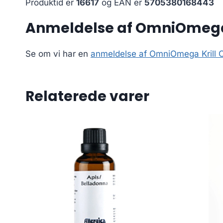
Produktid er
16617
og EAN er
5705380168443
Anmeldelse af OmniOmega K
Se om vi har en
anmeldelse af OmniOmega Krill O
Relaterede varer