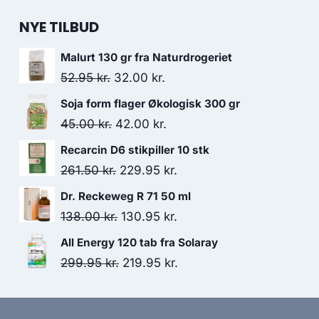
NYE TILBUD
Malurt 130 gr fra Naturdrogeriet
Den
Den
52.95
kr.
32.00
kr.
oprindelige
aktuelle
Soja form flager Økologisk 300 gr
pris
pris
Den
Den
45.00
kr.
42.00
kr.
var:
er:
oprindelige
aktuelle
Recarcin D6 stikpiller 10 stk
52.95 kr..
32.00 kr..
pris
pris
Den
Den
261.50
kr.
229.95
kr.
var:
er:
oprindelige
aktuelle
Dr. Reckeweg R 71 50 ml
45.00 kr..
42.00 kr..
pris
pris
Den
Den
138.00
kr.
130.95
kr.
var:
er:
oprindelige
aktuelle
All Energy 120 tab fra Solaray
261.50 kr..
229.95 kr..
pris
pris
Den
Den
299.95
kr.
219.95
kr.
var:
er:
oprindelige
aktuelle
138.00 kr..
130.95 kr..
pris
pris