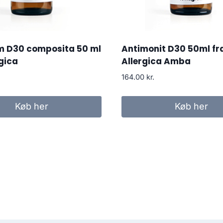
m D30 composita 50 ml
Antimonit D30 50ml fr
rgica
Allergica Amba
164.00
kr.
Køb her
Køb her