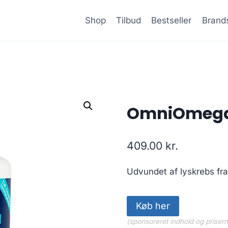
Shop
Tilbud
Bestseller
Brand
OmniOmega K
409.00
kr.
Udvundet af lyskrebs fra
Køb her
(sponsoreret indhold og priser