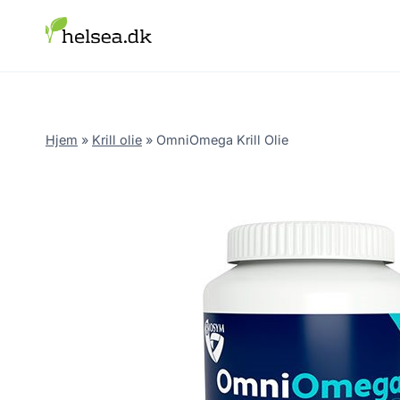
Skip
to
content
Hjem
»
Krill olie
»
OmniOmega Krill Olie