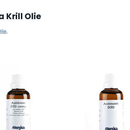
rill Olie
lie
.