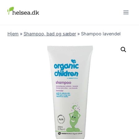
Skip
to
content
Hjem
»
Shampoo, bad og sæber
»
Shampoo lavendel