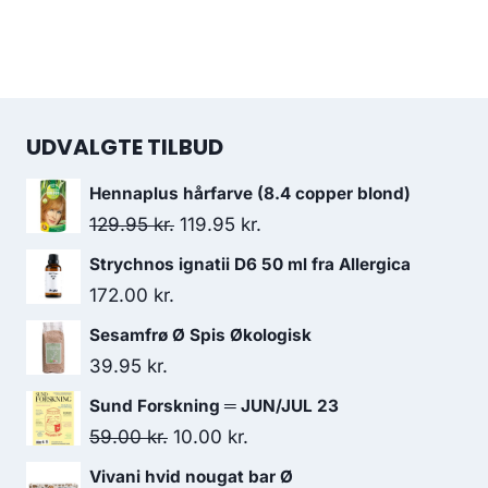
UDVALGTE TILBUD
Hennaplus hårfarve (8.4 copper blond)
Den
Den
129.95
kr.
119.95
kr.
oprindelige
aktuelle
Strychnos ignatii D6 50 ml fra Allergica
pris
pris
172.00
kr.
var:
er:
Sesamfrø Ø Spis Økologisk
129.95 kr..
119.95 kr..
39.95
kr.
Sund Forskning ═ JUN/JUL 23
Den
Den
59.00
kr.
10.00
kr.
oprindelige
aktuelle
Vivani hvid nougat bar Ø