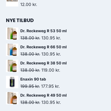
pris
pris
12.00
kr.
var:
er:
59.00 kr..
10.00 kr..
NYE TILBUD
Dr. Reckeweg R 53 50 ml
Den
Den
138.00
kr.
130.95
kr.
oprindelige
aktuelle
Dr. Reckeweg R 66 50 ml
pris
pris
Den
Den
138.00
kr.
130.95
kr.
var:
er:
oprindelige
aktuelle
Dr. Reckeweg R 38 50 ml
138.00 kr..
130.95 kr..
pris
pris
Den
Den
138.00
kr.
119.00
kr.
var:
er:
oprindelige
aktuelle
Enaxin 90 tab
138.00 kr..
130.95 kr..
pris
pris
Den
Den
199.95
kr.
177.95
kr.
var:
er:
oprindelige
aktuelle
Dr. Reckeweg R 49 50 ml
138.00 kr..
119.00 kr..
pris
pris
Den
Den
138.00
kr.
130.95
kr.
var:
er:
oprindelige
aktuelle