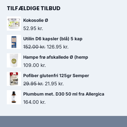
199.95 kr..
177.95 kr..
pris
pris
TILFÆLDIGE TILBUD
var:
er:
Kokosolie Ø
138.00 kr..
130.95 kr..
52.95
kr.
Utilin D6 kapsler (blå) 5 kap
Den
Den
152.00
kr.
126.95
kr.
oprindelige
aktuelle
Hampe frø afskallede Ø (hemp
pris
pris
109.00
kr.
var:
er:
Pofiber glutenfri 125gr Semper
152.00 kr..
126.95 kr..
Den
Den
29.95
kr.
21.95
kr.
oprindelige
aktuelle
Plumbum met. D30 50 ml fra Allergica
pris
pris
164.00
kr.
var:
er:
29.95 kr..
21.95 kr..